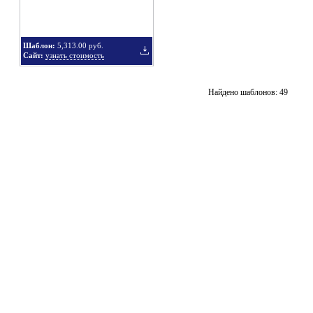
Шаблон:
5,313.00 руб.
Сайт:
узнать стоимость
подборку
подбор
Добавить
Найдено шаблонов: 49
в
подборку