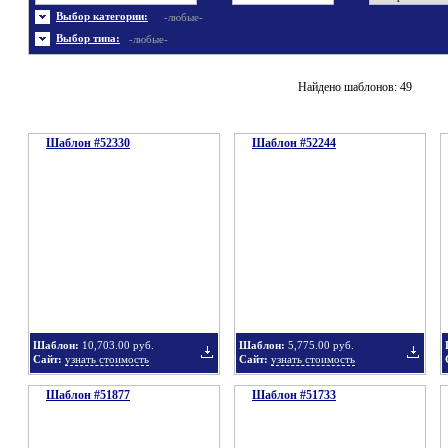
Энергетика
Шаблоны не скачивались
Ювелирные украшения
Шаблоны с 3D элементами
Выбор категории:
-любые-
Шаблоны флеш сайтов
Широкие шаблоны
Выбор типа:
-любые-
Найдено шаблонов: 49
Шаблон #52330
Шаблон #52244
Шаблон:
10,703.00 руб.
Шаблон:
5,775.00 руб.
Сайт:
узнать стоимость
Сайт:
узнать стоимость
Шаблон #51877
Шаблон #51733
Добавить
Добавит