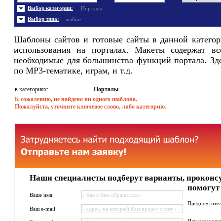
Энергетика
Шаблоны не скачивались
Ювелирные украшения
Шаблоны с 3D элементами
Выбор категории:
Порталы
Шаблоны флеш сайтов
Широкие шаблоны
Выбор типа:
-любые-
Шаблоны сайтов и готовые сайты в данной категор
использования на порталах. Макеты содержат вс
необходимые для большинства функций портала. Зд
по MP3-тематике, играм, и т.д.
в категориях:
Порталы
К сожалению, не найдено ни одного шаблона.
Пожалуйста, уточните ключевое слово, либо категорию.
Наши специалисты подберут варианты, проконсу
помогут
Ваше имя:
Предпочтител
Ваш e-mail: