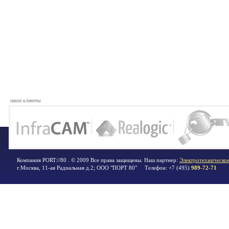
наши клиенты
Компания PORT://80 . © 2009 Все права защищены. Наш партнер:
Электротехническое
г.Москва
,
11-ая Радиальная д.2; ООО "ПОРТ 80"
Телефон:
+7 (495)
989-72-71