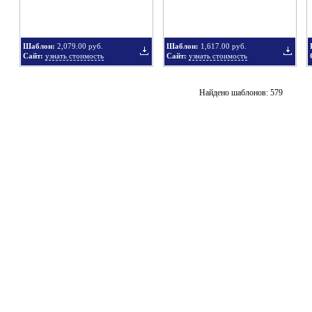
Шаблон:
2,079.00 руб.
Шаблон:
1,617.00 руб.
Сайт:
узнать стоимость
Сайт:
узнать стоимость
подборку
подбор
Добавить
Добавит
Найдено шаблонов: 579
в
в
подборку
подбор