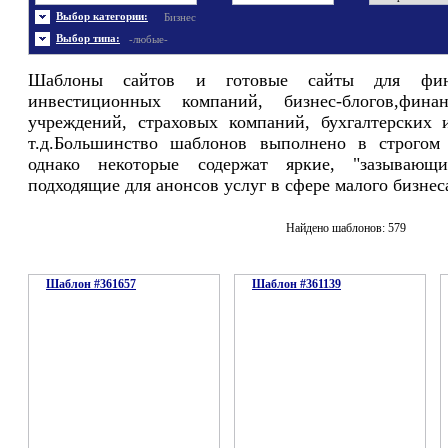
Энергетика
Шаблоны не скачивались
Ювелирные украшения
Шаблоны с 3D элементами
Выбор категории:
Бизнес
Шаблоны флеш сайтов
Широкие шаблоны
Выбор типа:
-любые-
Шаблоны сайтов и готовые сайты для фина
инвестиционных компаний, бизнес-блогов,фин
учреждений, страховых компаний, бухгалтерских 
т.д.Большинство шаблонов выполнено в строгом 
однако некоторые содержат яркие, "зазывающи
подходящие для анонсов услуг в сфере малого бизнес
Найдено шаблонов: 579
Шаблон #361657
Шаблон #361139