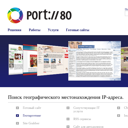
По
Решения
Работы
Услуги
Готовые сайты
Поиск географического местонахождения IP-адреса.
Готовый сайт
Сопутствующие IT
CM
услуги
Геотаргетинг
Im
RSS сервисы
Site Grabber
Сайт для автодилеров