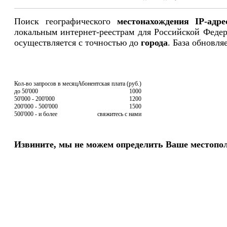
Поиск географического
местонахождения IP-адре
локальным интернет-реестрам для Российской Феде
осуществляется с точностью до
города
. База обновля
Кол-во запросов в месяц
Абонентская плата (руб.)
до 50'000
1000
50'000 - 200'000
1200
200'000 - 500'000
1500
500'000 - и более
свяжитесь с нами
Извините, мы не можем определить Ваше местопо