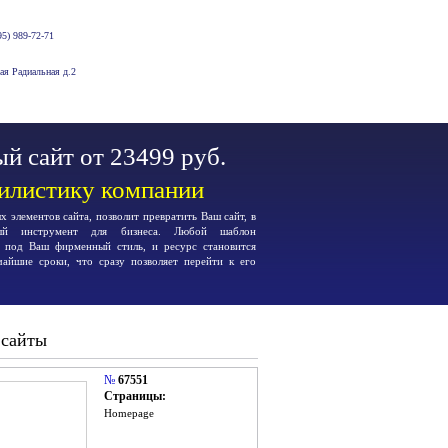
5) 989-72-71
-ая Радиальная д.2
й сайт от 23499 руб.
тилистику компании
 элементов сайта, позволит превратить Ваш сайт, в
ьный инструмент для бизнеса. Любой шаблон
я под Ваш фирменный стиль, и ресурс становится
чайшие сроки, что сразу позволяет перейти к его
 сайты
№
67551
Страницы:
Homepage