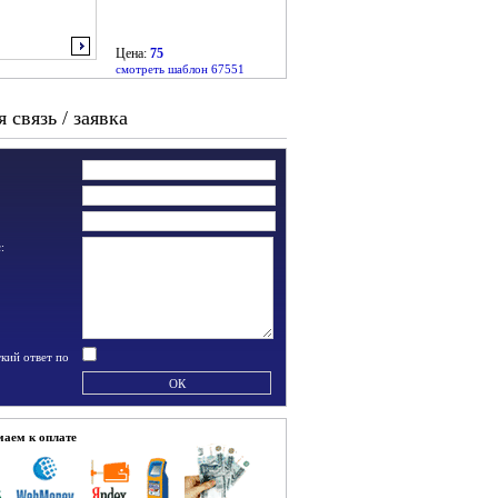
Цена:
75
смотреть шаблон 67551
 связь / заявка
:
кий ответ по
аем к оплате