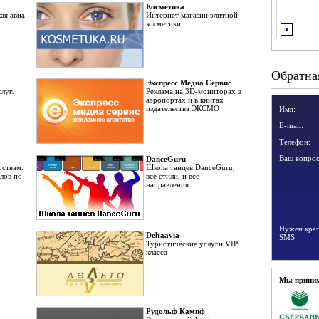
Косметика
ая авиа
Интернет магазин элитной
косметики
Обратная
Экспресс Медиа Сервис
луг.
Реклама на 3D-мониторах в
аэропортах и в книгах
издательства ЭКСМО
Имя:
E-mail:
Телефон:
Ваш вопрос
DanceGuru
ствам.
Школа танцев DanceGuru,
лов по
все стили, и все
направления
Нужен крат
Deltaavia
SMS
Туристические услуги VIP
класса
Мы приним
Рудольф Кампф