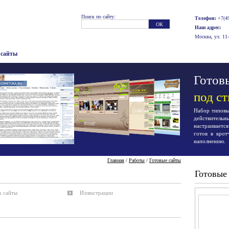
Поиск по сайту:
Телефон:
+7(49
Наш адрес:
Москва, ул. 11
 сайты
Готовы
под с
Набор типовых
действител
настраиваетс
готов в крот
наполнению.
Главная
/
Работы
/
Готовые сайты
Готовые
h сайты
Иллюстрации