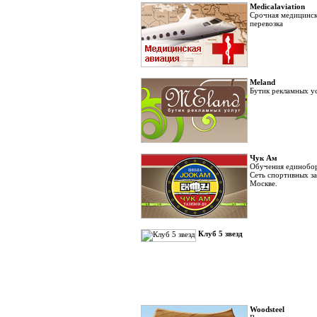
Medicalaviation
Срочная медицинск
перевозка
Meland
Бутик рекламных ус
Чук Ам
Обучения единобор
Сеть спортивных за
Москве.
Клуб 5 звезд
Woodsteel