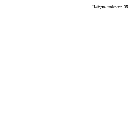
подборку
подбор
Добавить
Добавит
Найдено шаблонов: 35
в
в
подборку
подбор