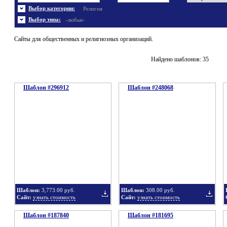
Энергетика
Шаблоны не скачивались
Ювелирные украшения
Шаблоны с 3D элементами
Выбор категории:
Религия
Шаблоны флеш сайтов
Широкие шаблоны
Выбор типа:
-любые-
Сайты для общественных и религиозных организаций.
Найдено шаблонов: 35
Шаблон #296912
Шаблон #248068
Шаблон:
3,773.00 руб.
Шаблон:
308.00 руб.
Сайт:
узнать стоимость
Сайт:
узнать стоимость
Шаблон #187840
Шаблон #181695
Добавить
Добавит