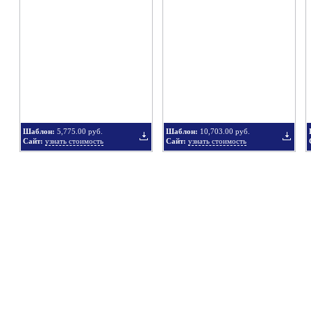
в
в
Шаблон:
5,775.00 руб.
Шаблон:
10,703.00 руб.
Сайт:
узнать стоимость
Сайт:
узнать стоимость
подборку
подбор
Добавить
Добавит
в
в