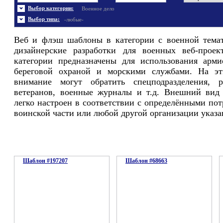
Энергетика
Шаблоны не скачивались
Ювелирные украшения
Шаблоны с 3D элементами
Выбор категории:
Военное дело
Шаблоны флеш сайтов
Широкие шаблоны
Выбор типа:
-любые-
Веб и флэш шаблоны в категории с военной тема
дизайнерские разработки для военных веб-прое
категории предназначены для использования арми
береговой охраной и морскими службами. На э
внимание могут обратить спецподразделения, р
ветеранов, военные журналы и т.д. Внешний вид
легко настроен в соответствии с определёнными по
воинской части или любой другой организации указа
Шаблон #197207
Шаблон #68663