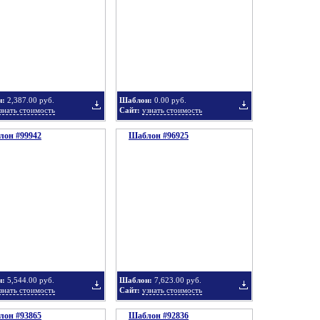
в
в
н:
2,387.00 руб.
Шаблон:
0.00 руб.
знать стоимость
Сайт:
узнать стоимость
он #99942
подборку
Шаблон #96925
подборку
Добавить
Добавить
в
в
н:
5,544.00 руб.
Шаблон:
7,623.00 руб.
знать стоимость
Сайт:
узнать стоимость
он #93865
подборку
Шаблон #92836
подборку