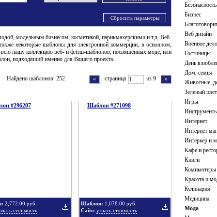
Безопасность
ирные украшения
оны с 3D элементами
Юриспруденция
Шаблоны со тремя цветами
Бизнес
кие шаблоны
Сбросить параметры
Благотовори
Веб дизайн
модой, модельным бизнесом, косметикой, парикмахерскими и т.д. Веб-
Военное дел
также некоторые шаблоны для электронной коммерции, в основном,
е всю нашу коллекцию веб- и флэш-шаблонов, посвящённых моде, или
Гостиницы
аблон, подходящий именно для Вашего проекта.
День влюбле
Дом, семья
Найдено шаблонов: 252
страница
из 9
«
»
Животные, 
Зеленый цвет
Игры
он #296207
Шаблон #271098
Инструменты
Интернет
Интернет ма
Интерьер и м
Кафе и рест
Книги
Компьютеры
Красота и мо
Кулинария
Медицина
н:
2,772.00 руб.
Шаблон:
1,078.00 руб.
Мода
знать стоимость
Сайт:
узнать стоимость