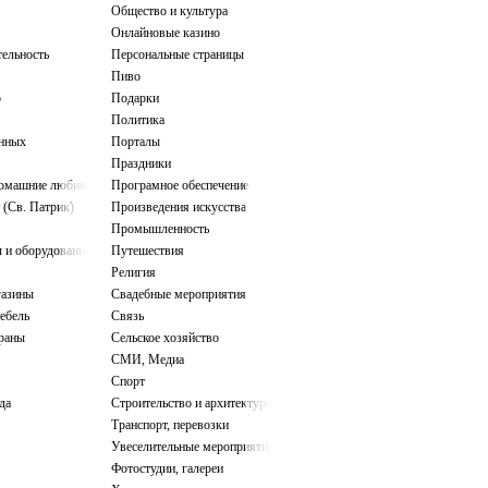
Общество и культура
Онлайновые казино
тельность
Персональные страницы
Пиво
о
Подарки
Политика
нных
Порталы
Праздники
домашние любимцы
Програмное обеспечение
 (Св. Патрик)
Произведения искусства
Промышленность
 и оборудование
Путешествия
Религия
газины
Свадебные мероприятия
ебель
Связь
ораны
Сельское хозяйство
СМИ, Медиа
Спорт
да
Строительство и архитектура
Транспорт, перевозки
Увеселительные мероприятия
Фотостудии, галереи