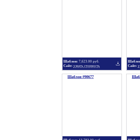
Добавить
в
Шаблон:
7,623.00 руб.
Шабло
Сайт:
узнать стоимость
Сайт:
у
Шаблон #90677
подборку
Шабл
Добавить
в