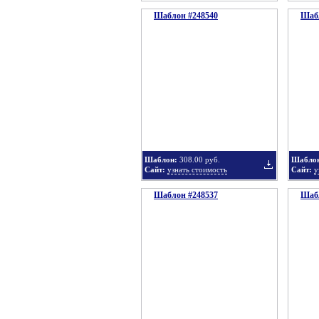
Шаблон #248540
Шабл
Добавить
в
Шаблон:
308.00 руб.
Шабло
Сайт:
узнать стоимость
Сайт:
у
Шаблон #248537
подборку
Шабл
Добавить
в