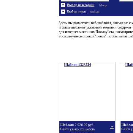
Энергетика
Шаблоны не скачивались
Ювел
Шабл
Выбор категории:
Мода
Шаблоны флеш сайтов
Широ
Выбор типа:
-любые-
Здесь мы разместили веб-шаблоны, связанные с 
и флэш-шаблоны указанной тематики содержат 
для интернет-магазинов.Пожалуйста, посмотрит
воспользуйтесь строкой "поиск", чтобы найти ш
Шаблон #323534
Шабл
Шаблон:
2,926.00 руб.
Шабло
Сайт:
узнать стоимость
Сайт:
у