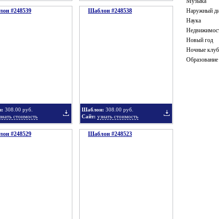
Музыка
он #248539
Шаблон #248538
Наружный ди
Добавить
Добавить
Наука
Недвижимос
Новый год
Ночные клу
Образование
в
в
н:
308.00 руб.
Шаблон:
308.00 руб.
знать стоимость
Сайт:
узнать стоимость
он #248529
подборку
Шаблон #248523
подборку
Добавить
Добавить
в
в