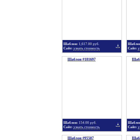
в
Шаблон:
1,617.00 руб.
Шабло
Сайт:
узнать стоимость
Сайт:
у
Шаблон #181697
подборку
Шабл
Добавить
в
Шаблон:
154.00 руб.
Шабло
Сайт:
узнать стоимость
Сайт:
у
Шаблон #95507
подборку
Шабл