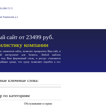
5) 989-72-71
-ая Радиальная д.2
й сайт от 23499 руб.
тилистику компании
 элементов сайта, позволит превратить Ваш сайт, в
ьный инструмент для бизнеса. Любой шаблон
я под Ваш фирменный стиль, и ресурс становится
чайшие сроки, что сразу позволяет перейти к его
ные ключевые слова:
р по категориям
Обслуживание и сервис