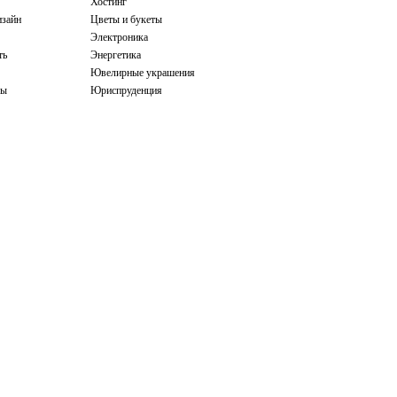
Хостинг
зайн
Цветы и букеты
Электроника
ть
Энергетика
Ювелирные украшения
бы
Юриспруденция