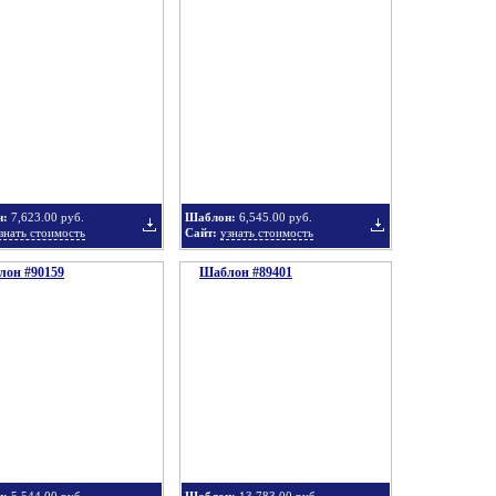
Добавить
Добавить
в
в
н:
7,623.00 руб.
Шаблон:
6,545.00 руб.
знать стоимость
Сайт:
узнать стоимость
он #90159
подборку
Шаблон #89401
подборку
Добавить
Добавить
в
в