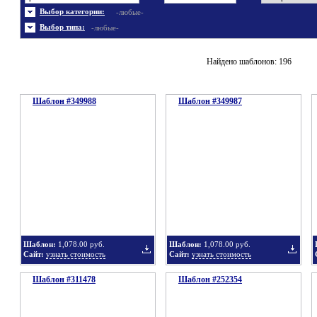
Энергетика
Шаблоны не скачивались
Ювелирные украшения
Шаблоны с 3D элементами
Выбор категории:
-любые-
Шаблоны флеш сайтов
Широкие шаблоны
Выбор типа:
-любые-
Найдено шаблонов: 196
Шаблон #349988
Шаблон #349987
Шаблон:
1,078.00 руб.
Шаблон:
1,078.00 руб.
Сайт:
узнать стоимость
Сайт:
узнать стоимость
Шаблон #311478
Шаблон #252354
Добавить
Добавит