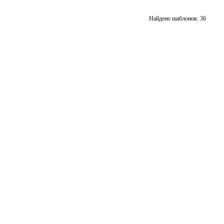
подборку
подбор
Добавить
Добавит
Найдено шаблонов: 36
в
в
подборку
подбор