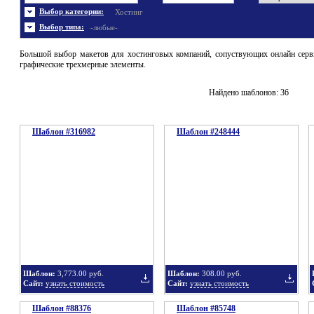
Энергетика
Шаблоны не скачивались
Ювелирные украшения
Шаблоны с 3D элементами
Выбор категории:
Хостинг
Шаблоны флеш сайтов
Широкие шаблоны
Выбор типа:
-любые-
Большой выбор макетов для хостинговых компаний, сопуствующих онлайн серви
графические трехмерные элементы.
Найдено шаблонов: 36
Шаблон #316982
Шаблон #248444
Шаблон:
3,773.00 руб.
Шаблон:
308.00 руб.
Сайт:
узнать стоимость
Сайт:
узнать стоимость
Шаблон #88376
Шаблон #85748