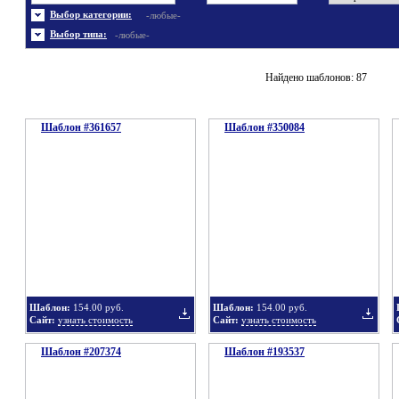
Энергетика
Шаблоны не скачивались
Ювелирные украшения
Шаблоны с 3D элементами
Выбор категории:
-любые-
Шаблоны флеш сайтов
Широкие шаблоны
Выбор типа:
-любые-
Найдено шаблонов: 87
Шаблон #361657
Шаблон #350084
Шаблон:
154.00 руб.
Шаблон:
154.00 руб.
Сайт:
узнать стоимость
Сайт:
узнать стоимость
Шаблон #207374
Шаблон #193537
Добавить
Добавит