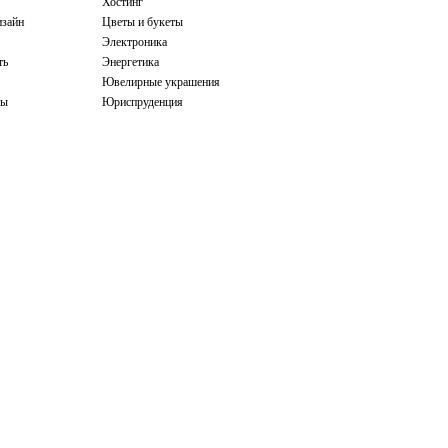
Хостинг
зайн
Цветы и букеты
Электроника
ть
Энергетика
Ювелирные украшения
бы
Юриспруденция