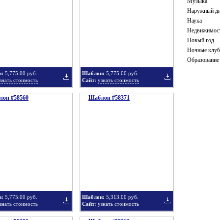
Музыка
Наружный ди
Наука
Недвижимос
в
в
Новый год
Ночные клу
Образование
н:
5,775.00 руб.
Шаблон:
5,775.00 руб.
знать стоимость
Сайт:
узнать стоимость
он #58560
подборку
Шаблон #58371
подборку
Добавить
Добавить
в
в
н:
5,775.00 руб.
Шаблон:
5,313.00 руб.
знать стоимость
Сайт:
узнать стоимость