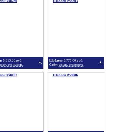
он #58280
подборку
Шаблон #58263
подборку
Добавить
Добавить
в
в
н:
5,313.00 руб.
Шаблон:
5,775.00 руб.
знать стоимость
Сайт:
узнать стоимость
он #58107
подборку
Шаблон #58086
подборку
Добавить
Добавить
в
в