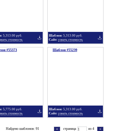
в
в
н:
5,313.00 руб.
Шаблон:
5,313.00 руб.
знать стоимость
Сайт:
узнать стоимость
он #55373
подборку
Шаблон #55239
подборку
Добавить
Добавить
в
в
н:
5,775.00 руб.
Шаблон:
5,313.00 руб.
знать стоимость
Сайт:
узнать стоимость
подборку
подборку
Добавить
Добавить
Найдено шаблонов: 91
страница
из 4
«
»