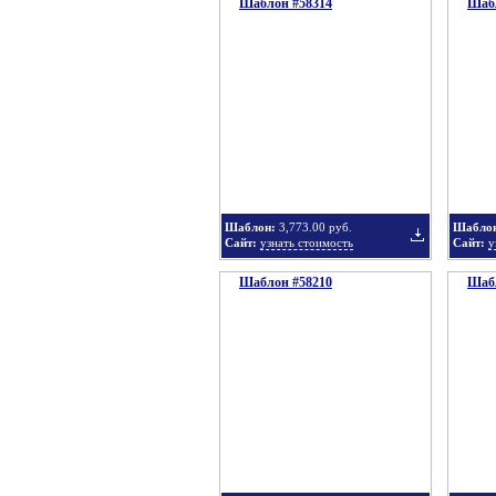
Шаблон #58314
подборку
Шабл
Добавить
в
Шаблон:
3,773.00 руб.
Шабло
Сайт:
узнать стоимость
Сайт:
у
Шаблон #58210
подборку
Шабл
Добавить
в