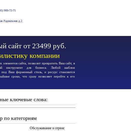
5) 989-72-71
-ая Радиальная д.2
й сайт от 23499 руб.
тилистику компании
 элементов сайта, позволит превратить Ваш сайт, в
ьный инструмент для бизнеса. Любой шаблон
я под Ваш фирменный стиль, и ресурс становится
чайшие сроки, что сразу позволяет перейти к его
ные ключевые слова:
р по категориям
Обслуживание и сервис