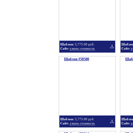
в
Шаблон:
5,775.00 руб.
Шабло
Сайт:
узнать стоимость
Сайт:
у
Шаблон #58580
подборку
Шабл
Добавить
в
Шаблон:
5,775.00 руб.
Шабло
Сайт:
узнать стоимость
Сайт:
у