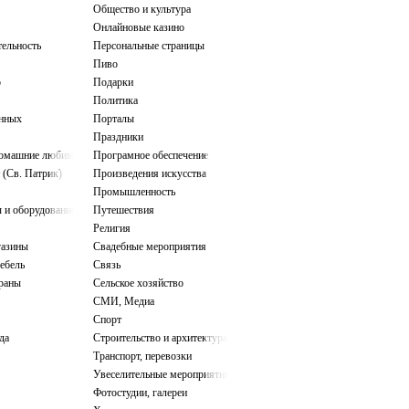
Общество и культура
Онлайновые казино
тельность
Персональные страницы
Пиво
о
Подарки
Политика
нных
Порталы
Праздники
домашние любимцы
Програмное обеспечение
 (Св. Патрик)
Произведения искусства
Промышленность
 и оборудование
Путешествия
Религия
газины
Свадебные мероприятия
ебель
Связь
ораны
Сельское хозяйство
СМИ, Медиа
Спорт
да
Строительство и архитектура
Транспорт, перевозки
Увеселительные мероприятия
Фотостудии, галереи