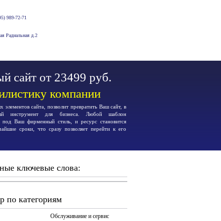
5) 989-72-71
-ая Радиальная д.2
й сайт от 23499 руб.
тилистику компании
 элементов сайта, позволит превратить Ваш сайт, в
ьный инструмент для бизнеса. Любой шаблон
я под Ваш фирменный стиль, и ресурс становится
чайшие сроки, что сразу позволяет перейти к его
ные ключевые слова:
р по категориям
Обслуживание и сервис