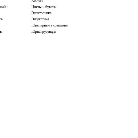
Хостинг
зайн
Цветы и букеты
Электроника
ть
Энергетика
Ювелирные украшения
бы
Юриспруденция