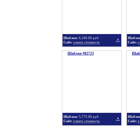
в
Шаблон:
6,160.00 руб.
Шабло
Сайт:
узнать стоимость
Сайт:
у
Шаблон #82723
подборку
Шабл
Добавить
в
Шаблон:
5,775.00 руб.
Шабло
Сайт:
узнать стоимость
Сайт:
у
подборку
Добавить