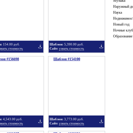
Музыка
Наружный ди
Наука
Недвижимос
в
в
Новый год
Ночные клу
Образование
н:
154.00 руб.
Шаблон:
5,390.00 руб.
знать стоимость
Сайт:
узнать стоимость
он #156698
подборку
Шаблон #154100
подборку
Добавить
Добавить
в
в
н:
4,543.00 руб.
Шаблон:
3,773.00 руб.
знать стоимость
Сайт:
узнать стоимость