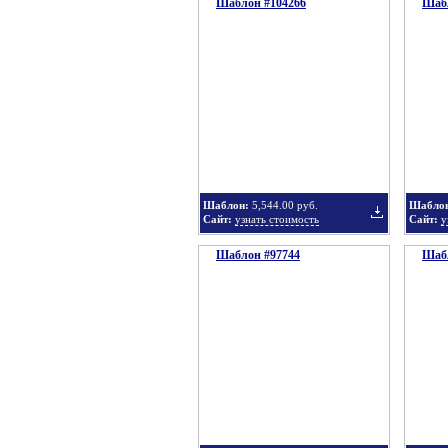
Шаблон #104266
подборку
Шабл
Добавить
в
Шаблон:
5,544.00 руб.
Шабло
Сайт:
узнать стоимость
Сайт:
у
Шаблон #97744
подборку
Шабл
Добавить
в