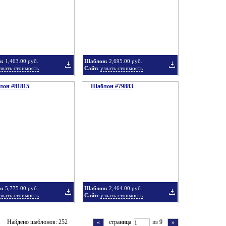
в
в
н:
1,463.00 руб.
Шаблон:
2,695.00 руб.
знать стоимость
Сайт:
узнать стоимость
он #81815
подборку
Шаблон #79883
подборку
Добавить
Добавить
в
в
н:
5,775.00 руб.
Шаблон:
2,464.00 руб.
знать стоимость
Сайт:
узнать стоимость
подборку
подборку
Добавить
Добавить
Найдено шаблонов: 252
страница
из 9
«
»