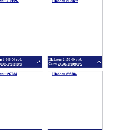
он #101097
подборку
Шаблон #100696
подборку
Добавить
Добавить
в
в
н:
1,848.00 руб.
Шаблон:
2,156.00 руб.
знать стоимость
Сайт:
узнать стоимость
он #97284
подборку
Шаблон #95584
подборку
Добавить
Добавить
в
в