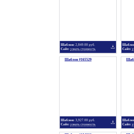
в
Шаблон:
2,849.00 руб.
Шабло
Сайт:
узнать стоимость
Сайт:
у
Шаблон #165529
подборку
Шабл
Добавить
в
Шаблон:
3,927.00 руб.
Шабло
Сайт:
узнать стоимость
Сайт:
у