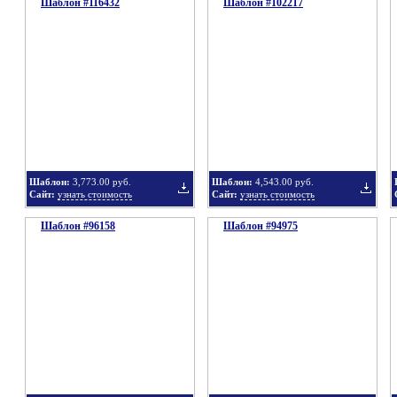
Шаблон #116432
подборку
Шаблон #102217
подбор
Добавить
Добавит
в
в
Шаблон:
3,773.00 руб.
Шаблон:
4,543.00 руб.
Сайт:
узнать стоимость
Сайт:
узнать стоимость
Шаблон #96158
подборку
Шаблон #94975
подбор
Добавить
Добавит
в
в