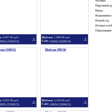
Музыка
Наружный ди
Наука
Недвижимос
в
в
Новый год
Ночные клу
Образование
н:
4,697.00 руб.
Шаблон:
1,848.00 руб.
знать стоимость
Сайт:
узнать стоимость
он #100552
подборку
Шаблон #98746
подборку
Добавить
Добавить
в
в
н:
3,003.00 руб.
Шаблон:
5,544.00 руб.
знать стоимость
Сайт:
узнать стоимость