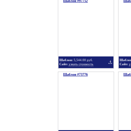
Шаблон #97752
подборку
Шабл
Добавить
в
Шаблон:
5,544.00 руб.
Шабло
Сайт:
узнать стоимость
Сайт:
у
Шаблон #73776
подборку
Шабл
Добавить
в