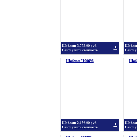
в
Шаблон:
3,773.00 руб.
Шабло
Сайт:
узнать стоимость
Сайт:
у
Шаблон #100696
подборку
Шабл
Добавить
в
Шаблон:
2,156.00 руб.
Шабло
Сайт:
узнать стоимость
Сайт:
у