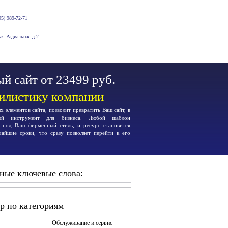
5) 989-72-71
-ая Радиальная д.2
й сайт от 23499 руб.
тилистику компании
 элементов сайта, позволит превратить Ваш сайт, в
ьный инструмент для бизнеса. Любой шаблон
я под Ваш фирменный стиль, и ресурс становится
чайшие сроки, что сразу позволяет перейти к его
ные ключевые слова:
р по категориям
Обслуживание и сервис