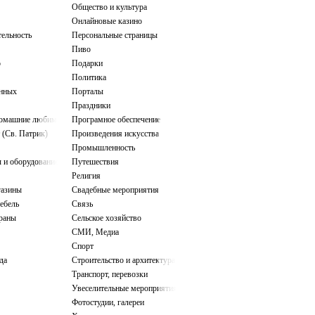
Общество и культура
Онлайновые казино
тельность
Персональные страницы
Пиво
о
Подарки
Политика
нных
Порталы
Праздники
домашние любимцы
Програмное обеспечение
 (Св. Патрик)
Произведения искусства
Промышленность
 и оборудование
Путешествия
Религия
газины
Свадебные мероприятия
ебель
Связь
ораны
Сельское хозяйство
СМИ, Медиа
Спорт
да
Строительство и архитектура
Транспорт, перевозки
Увеселительные мероприятия
Фотостудии, галереи