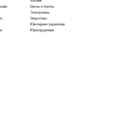
Хостинг
зайн
Цветы и букеты
Электроника
ть
Энергетика
Ювелирные украшения
бы
Юриспруденция