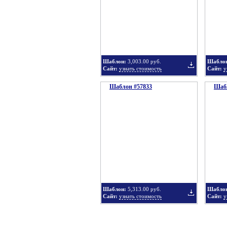
в
Шаблон:
3,003.00 руб.
Шабло
Сайт:
узнать стоимость
Сайт:
у
Шаблон #57833
подборку
Шабл
Добавить
в
Шаблон:
5,313.00 руб.
Шабло
Сайт:
узнать стоимость
Сайт:
у
подборку
Добавить