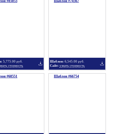
он #85053
подборку
Шаблон #74567
подборку
Добавить
Добавить
в
в
н:
5,775.00 руб.
Шаблон:
6,545.00 руб.
знать стоимость
Сайт:
узнать стоимость
он #68551
подборку
Шаблон #66754
подборку
Добавить
Добавить
в
в