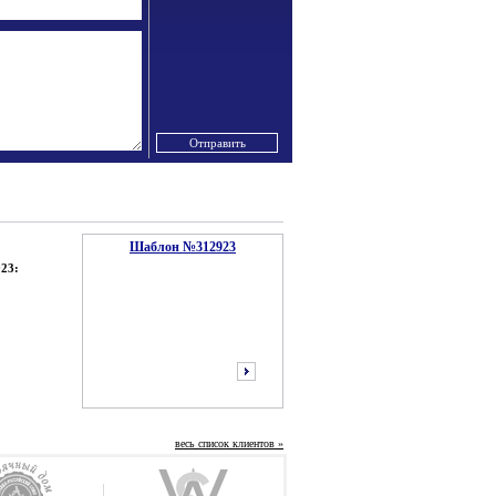
Шаблон №312923
23:
весь список клиентов »