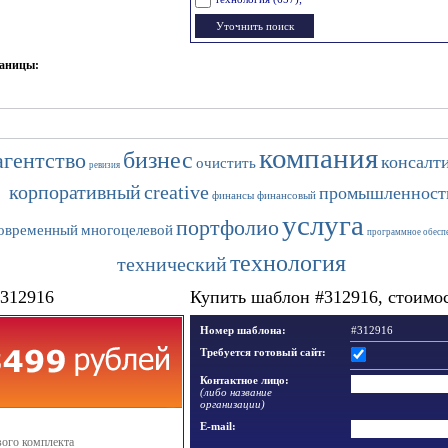
раницы:
компания
бизнес
агентство
консалт
очистить
ревизия
корпоративный
creative
промышленност
финансы
финансовый
услуга
портфолио
овременный
многоцелевой
программное обесп
технология
технический
#312916
Купить шаблон #312916, стоимост
Номер шаблона:
#312916
Требуется готовый сайт:
Контактное лицо:
(либо название
организации)
E-mail:
вого комплекта