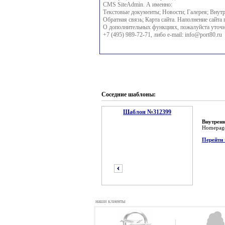
CMS SiteAdmin. А именно:
Текстовые документы; Новости; Галерея; Внутр
Обратная связь; Карта сайта. Наполнение сайта 
О дополнительных функциях, пожалуйста уточн
+7 (495) 989-72-71, либо e-mail:
info@port80.ru
Соседние шаблоны:
Шаблон №312399
Внутренн
Homepag
Перейти 
наши клиенты