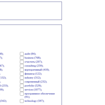
88);
audit (84);
7);
business (768);
очистить (207);
67);
consulting (259);
8);
корпоративный (418);
;
финансы (122);
(132);
industry (312);
;
современный (232);
 (233);
portfolio (529);
09);
services (1077);
;
программное обеспечение
(91);
(342);
technology (597);