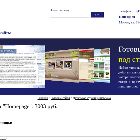
Поиск по сайту:
Телефон:
+7(49
Наш адрес:
Москва, ул. 11
 сайты
Готовы
под с
Набор типовых
действител
настраиваетс
готов в крот
наполнению.
Главная
/
Готовые сайты
/
Детальная страница шаблона
 "Homepage". 3003 руб.
раницы:
page”