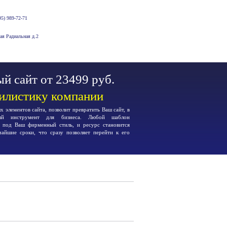
5) 989-72-71
-ая Радиальная д.2
й сайт от 23499 руб.
тилистику компании
 элементов сайта, позволит превратить Ваш сайт, в
ьный инструмент для бизнеса. Любой шаблон
я под Ваш фирменный стиль, и ресурс становится
чайшие сроки, что сразу позволяет перейти к его