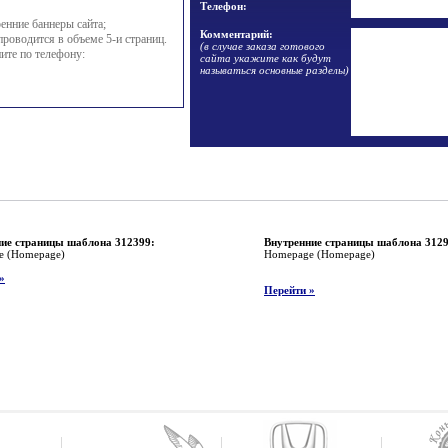
Телефон:
енние баннеры сайта;
Комментарий:
проводится в объеме 5-и страниц.
(в случае заказа готового
ите по телефону:
сайта укажите как будут
называться основные разделы)
ие страницы шаблона 312399:
Внутренние страницы шаблона 3129
e (Homepage)
Homepage (Homepage)
»
Перейти »