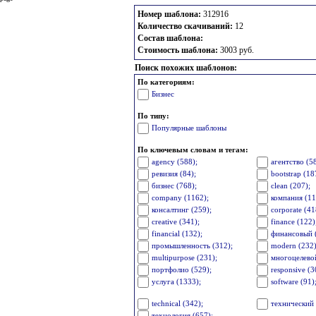
Номер шаблона:
312916
Количество скачиваний:
12
Состав шаблона:
Стоимость шаблона:
3003 руб.
Поиск похожих шаблонов:
По категориям:
Бизнес
По типу:
Популярные шаблоны
По ключевым словам и тегам:
agency (588);
агентство (5
ревизия (84);
bootstrap (18
бизнес (768);
clean (207);
company (1162);
компания (11
консалтинг (259);
corporate (41
creative (341);
finance (122)
financial (132);
финансовый 
промышленность (312);
modern (232)
multipurpose (231);
многоцелевой
портфолио (529);
responsive (3
услуга (1333);
software (91)
technical (342);
технический 
технология (657);