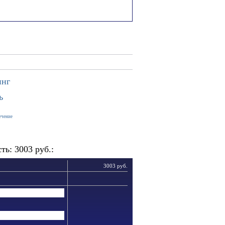
инг
ь
ечение
ь: 3003 руб.:
3003 руб.