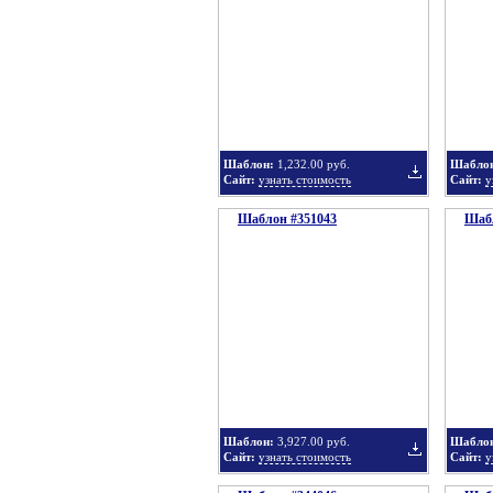
в
Шаблон:
1,232.00 руб.
Шабло
Сайт:
узнать стоимость
Сайт:
у
Шаблон #351043
подборку
Шабл
Добавить
в
Шаблон:
3,927.00 руб.
Шабло
Сайт:
узнать стоимость
Сайт:
у