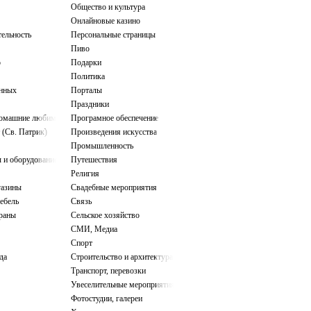
Общество и культура
Онлайновые казино
тельность
Персональные страницы
Пиво
о
Подарки
Политика
нных
Порталы
Праздники
домашние любимцы
Програмное обеспечение
 (Св. Патрик)
Произведения искусства
Промышленность
 и оборудование
Путешествия
Религия
газины
Свадебные мероприятия
ебель
Связь
ораны
Сельское хозяйство
СМИ, Медиа
Спорт
да
Строительство и архитектура
Транспорт, перевозки
Увеселительные мероприятия
Фотостудии, галереи