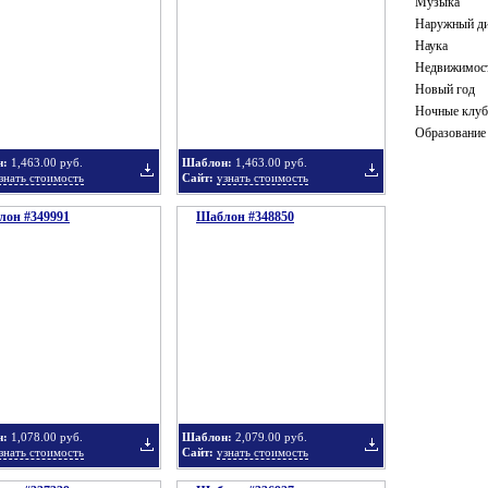
Музыка
Наружный ди
Наука
Недвижимос
в
в
Новый год
Ночные клу
Образование
н:
1,463.00 руб.
Шаблон:
1,463.00 руб.
знать стоимость
Сайт:
узнать стоимость
он #349991
подборку
Шаблон #348850
подборку
Добавить
Добавить
в
в
н:
1,078.00 руб.
Шаблон:
2,079.00 руб.
знать стоимость
Сайт:
узнать стоимость