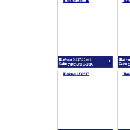
Шаблон #344046
подборку
Шабл
Добавить
в
Шаблон:
3,927.00 руб.
Шабло
Сайт:
узнать стоимость
Сайт:
у
Шаблон #330337
подборку
Шабл
Добавить
в