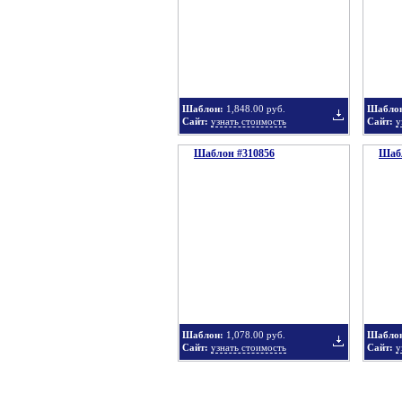
в
Шаблон:
1,848.00 руб.
Шабло
Сайт:
узнать стоимость
Сайт:
у
Шаблон #310856
подборку
Шабл
Добавить
в
Шаблон:
1,078.00 руб.
Шабло
Сайт:
узнать стоимость
Сайт:
у
подборку
Добавить