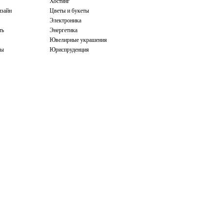
Хостинг
зайн
Цветы и букеты
Электроника
ть
Энергетика
Ювелирные украшения
бы
Юриспруденция