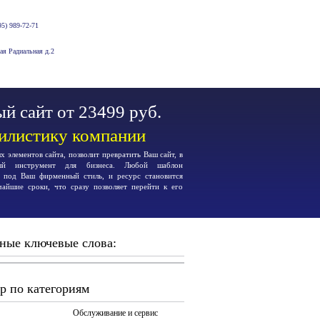
5) 989-72-71
-ая Радиальная д.2
й сайт от 23499 руб.
тилистику компании
 элементов сайта, позволит превратить Ваш сайт, в
ьный инструмент для бизнеса. Любой шаблон
я под Ваш фирменный стиль, и ресурс становится
чайшие сроки, что сразу позволяет перейти к его
ные ключевые слова:
р по категориям
Обслуживание и сервис