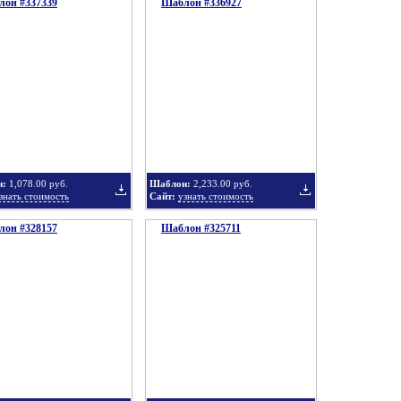
он #337339
подборку
Шаблон #336927
подборку
Добавить
Добавить
в
в
н:
1,078.00 руб.
Шаблон:
2,233.00 руб.
знать стоимость
Сайт:
узнать стоимость
он #328157
подборку
Шаблон #325711
подборку
Добавить
Добавить
в
в