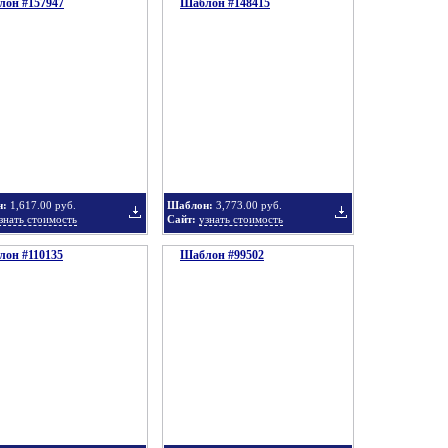
он #157947
подборку
Шаблон #148415
подборку
Добавить
Добавить
в
в
н:
1,617.00 руб.
Шаблон:
3,773.00 руб.
знать стоимость
Сайт:
узнать стоимость
он #110135
подборку
Шаблон #99502
подборку
Добавить
Добавить
в
в