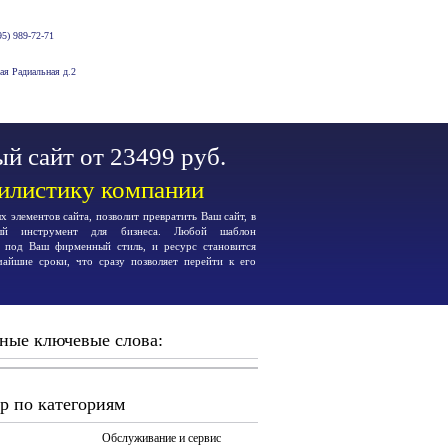
5) 989-72-71
-ая Радиальная д.2
й сайт от 23499 руб.
тилистику компании
 элементов сайта, позволит превратить Ваш сайт, в
ьный инструмент для бизнеса. Любой шаблон
я под Ваш фирменный стиль, и ресурс становится
чайшие сроки, что сразу позволяет перейти к его
ные ключевые слова:
р по категориям
Обслуживание и сервис