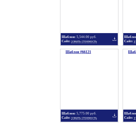
в
Шаблон:
5,544.00 руб.
Шабло
Сайт:
узнать стоимость
Сайт:
у
Шаблон #66121
подборку
Шабл
Добавить
в
Шаблон:
5,775.00 руб.
Шабло
Сайт:
узнать стоимость
Сайт:
у
подборку
Добавить