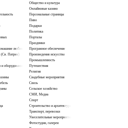
Общество и культура
Онлайновые казино
тельность
Персональные страницы
Пиво
о
Подарки
Политика
нных
Порталы
Праздники
домашние любимцы
Програмное обеспечение
 (Св. Патрик)
Произведения искусства
Промышленность
 и оборудование
Путешествия
Религия
газины
Свадебные мероприятия
ебель
Связь
ораны
Сельское хозяйство
СМИ, Медиа
Спорт
да
Строительство и архитектура
Транспорт, перевозки
Увеселительные мероприятия
Фотостудии, галереи