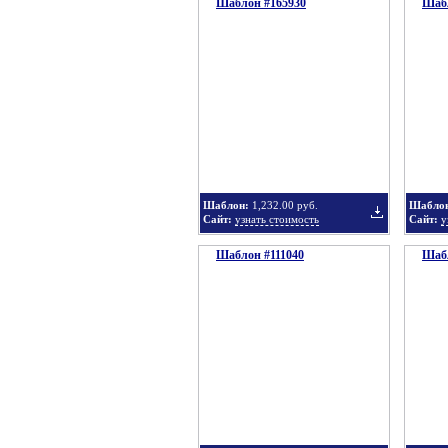
Шаблон #165930
подборку
Шабл
Добавить
в
Шаблон:
1,232.00 руб.
Шабло
Сайт:
узнать стоимость
Сайт:
у
Шаблон #111040
подборку
Шабл
Добавить
в