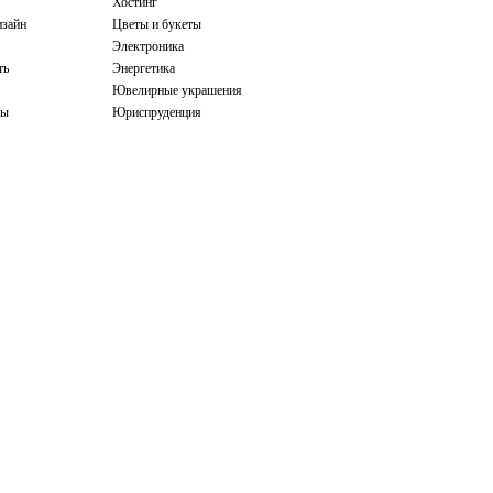
Хостинг
зайн
Цветы и букеты
Электроника
ть
Энергетика
Ювелирные украшения
бы
Юриспруденция