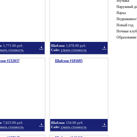
Музыка
Наружный ди
Наука
Недвижимос
в
в
Новый год
Ночные клу
Образование
н:
1,771.00 руб.
Шаблон:
1,078.00 руб.
знать стоимость
Сайт:
узнать стоимость
он #232037
подборку
Шаблон #181695
подборку
Добавить
Добавить
в
в
н:
7,623.00 руб.
Шаблон:
154.00 руб.
знать стоимость
Сайт:
узнать стоимость