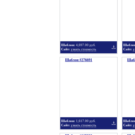
в
Шаблон:
4,697.00 руб.
Шабло
Сайт:
узнать стоимость
Сайт:
у
Шаблон #276691
подборку
Шабл
Добавить
в
Шаблон:
1,617.00 руб.
Шабло
Сайт:
узнать стоимость
Сайт:
у