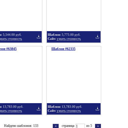
в
в
н:
5,544.00 руб.
Шаблон:
5,775.00 руб.
знать стоимость
Сайт:
узнать стоимость
он #63845
подборку
Шаблон #62335
подборку
Добавить
Добавить
в
в
н:
13,783.00 руб.
Шаблон:
13,783.00 руб.
знать стоимость
Сайт:
узнать стоимость
подборку
подборку
Добавить
Добавить
Найдено шаблонов: 133
страница
из 5
«
»