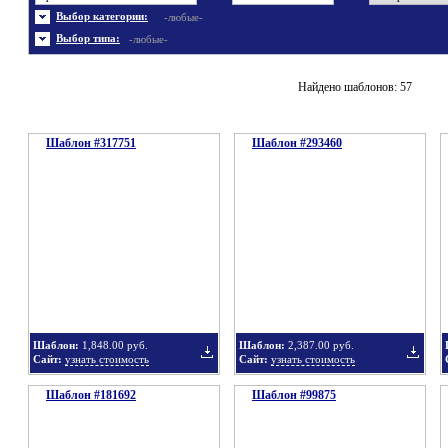
Энергетика
Шаблоны не скачивались
Ювелирные украшения
Шаблоны с 3D элементами
Выбор категории:
-любые-
Шаблоны флеш сайтов
Широкие шаблоны
Выбор типа:
-любые-
Найдено шаблонов: 57
Шаблон #317751
Шаблон #293460
Шаблон:
1,848.00 руб.
Шаблон:
2,387.00 руб.
Сайт:
узнать стоимость
Сайт:
узнать стоимость
Шаблон #181692
Шаблон #99875
Добавить
Добавит