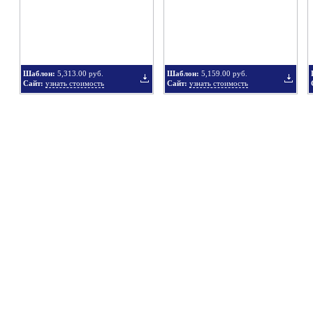
в
в
Шаблон:
5,313.00 руб.
Шаблон:
5,159.00 руб.
Сайт:
узнать стоимость
Сайт:
узнать стоимость
подборку
подбор
Добавить
Добавит
в
в
подборку
подбор