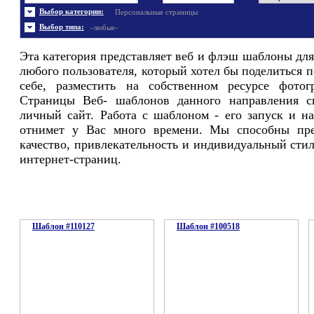
Энергетика
Шаблоны не скачивались
Ювелирные украшения
Шаблоны с 3D элементами
Выбор категории:
Персональные страницы
Шаблоны флеш сайтов
Широкие шаблоны
Выбор типа:
-любые-
Эта категория представляет веб и флэш шаблоны дл
любого пользователя, который хотел бы поделиться 
себе, разместить на собственном ресурсе фотог
Страницы Веб- шаблонов данного направления 
личный сайт. Работа с шаблоном - его запуск и на
отнимет у Вас много времени. Мы способны пр
качество, привлекательность и индивидуальный ст
интернет-страниц.
Шаблон #110127
Шаблон #100518