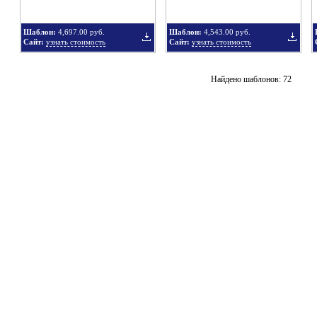
Шаблон:
4,697.00 руб.
Шаблон:
4,543.00 руб.
Сайт:
узнать стоимость
Сайт:
узнать стоимость
подборку
подбор
Добавить
Добавит
Найдено шаблонов: 72
в
в
подборку
подбор