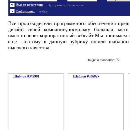
Энергетика
Шаблоны не скачивались
Ювелирные украшения
Шаблоны с 3D элементами
Выбор категории:
Програмное обеспечение
Шаблоны флеш сайтов
Широкие шаблоны
Выбор типа:
-любые-
Все производители программного обеспечения пред
дизайн своей компании,поскольку большая часть
именно через корпоративный вебсайт.Мы понимаем э
еще. Поэтому в данную рубрику вошли шаблоны 
высокого качества.
Найдено шаблонов: 72
Шаблон #349991
Шаблон #336927