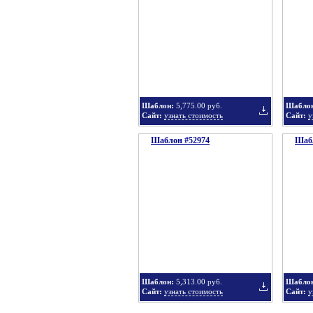
в
Шаблон:
5,775.00 руб.
Шабло
Сайт:
узнать стоимость
Сайт:
у
Шаблон #52974
подборку
Шабл
Добавить
в
Шаблон:
5,313.00 руб.
Шабло
Сайт:
узнать стоимость
Сайт:
у