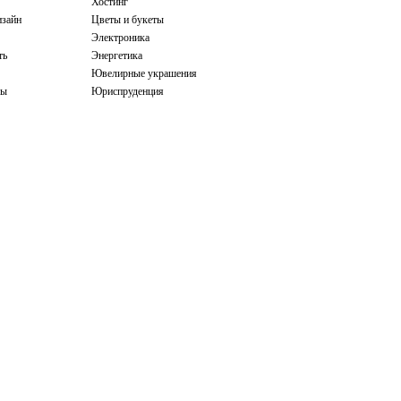
Хостинг
зайн
Цветы и букеты
Электроника
ть
Энергетика
Ювелирные украшения
бы
Юриспруденция