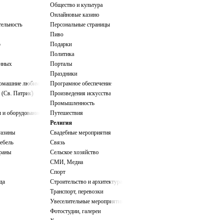
Общество и культура
Онлайновые казино
тельность
Персональные страницы
Пиво
о
Подарки
Политика
нных
Порталы
Праздники
домашние любимцы
Програмное обеспечение
 (Св. Патрик)
Произведения искусства
Промышленность
 и оборудование
Путешествия
Религия
газины
Свадебные мероприятия
ебель
Связь
ораны
Сельское хозяйство
СМИ, Медиа
Спорт
да
Строительство и архитектура
Транспорт, перевозки
Увеселительные мероприятия
Фотостудии, галереи