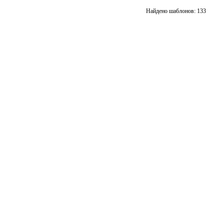
подборку
подбор
Добавить
Добавит
Найдено шаблонов: 133
в
в
подборку
подбор