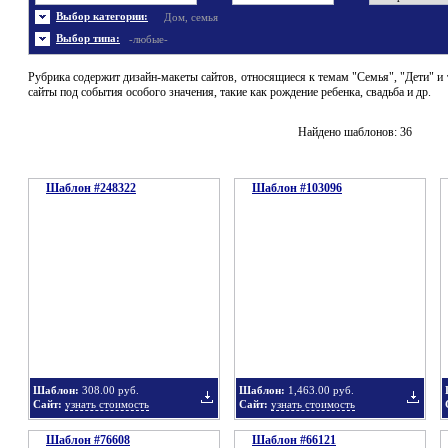
Энергетика
Шаблоны не скачивались
Ювелирные украшения
Шаблоны с 3D элементами
Выбор категории:
Дом, семья
Шаблоны флеш сайтов
Широкие шаблоны
Выбор типа:
-любые-
Рубрика содержит дизайн-макеты сайтов, относящиеся к темам "Семья", "Дети" и 
сайты под события особого значения, такие как рождение ребенка, свадьба и др.
Найдено шаблонов: 36
Шаблон #248322
Шаблон #103096
Шаблон:
308.00 руб.
Шаблон:
1,463.00 руб.
Сайт:
узнать стоимость
Сайт:
узнать стоимость
Шаблон #76608
Шаблон #66121