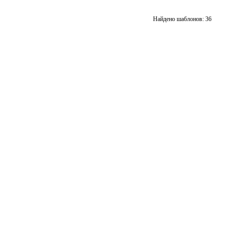
подборку
подбор
Добавить
Добавит
Найдено шаблонов: 36
в
в
подборку
подбор