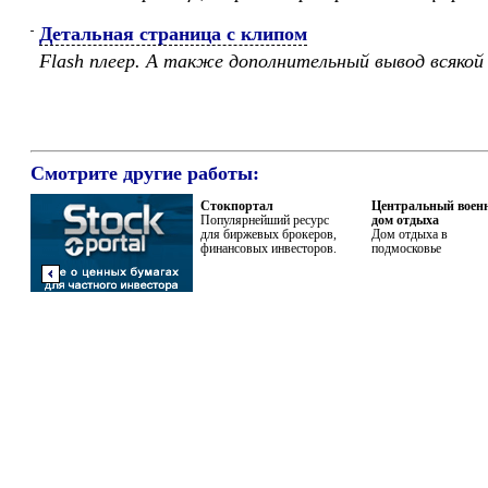
Детальная страница с клипом
Flash плеер. А также дополнительный вывод всякой
Смотрите другие работы:
Стокпортал
Центральный воен
Популярнейший ресурс
дом отдыха
для биржевых брокеров,
Дом отдыха в
финансовых инвесторов.
подмосковье
Предыдущая
работа