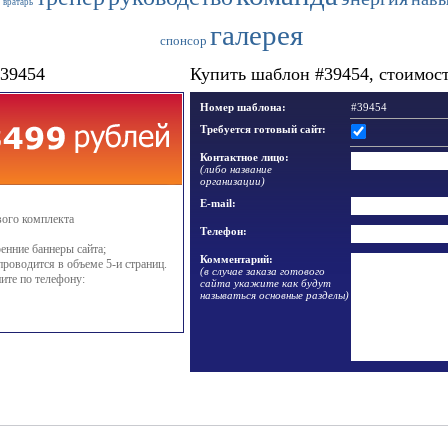
вратарь
галерея
спонсор
#39454
Купить шаблон #39454, стоимость
Номер шаблона:
#39454
Требуется готовый сайт:
Контактное лицо:
(либо название
организации)
E-mail:
вого комплекта
Телефон:
енние баннеры сайта;
Комментарий:
проводится в объеме 5-и страниц.
(в случае заказа готового
ите по телефону:
сайта укажите как будут
называться основные разделы)