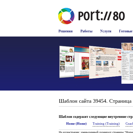
Решения
Работы
Услуги
Готовые
Шаблон сайта 39454. Страница 
Шаблон содержит следующие внутренние ст
Home (Home)
Training (Training)
Coac
На иллюстрации: уменьшенный скриншот страницы “Home