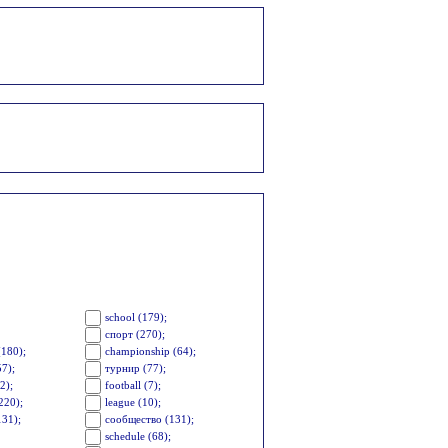
school (179);
спорт (270);
(180);
championship (64);
57);
турнир (77);
2);
football (7);
220);
league (10);
131);
сообщество (131);
schedule (68);