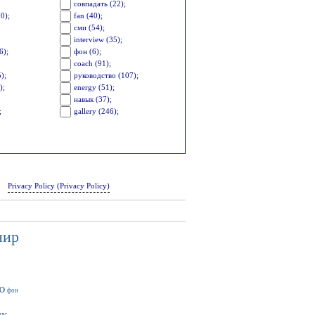
совпадать (22);
0);
fan (40);
сми (54);
interview (35);
6);
фон (6);
coach (91);
5);
руководство (107);
);
energy (51);
навык (37);
;
gallery (246);
Privacy Policy (Privacy Policy)
нир
ю
фон
ык