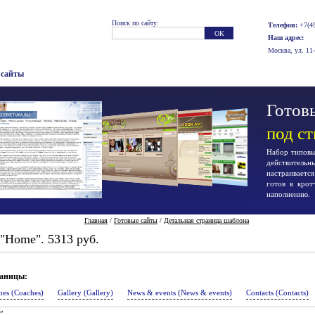
Поиск по сайту:
Телефон:
+7(49
Наш адрес:
Москва, ул. 11
 сайты
Готовы
под с
Набор типовых
действител
настраиваетс
готов в крот
наполнению.
Главная
/
Готовые сайты
/
Детальная страница шаблона
"Home". 5313 руб.
раницы:
hes (Coaches)
Gallery (Gallery)
News & events (News & events)
Contacts (Contacts)
”