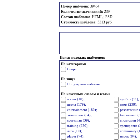
Номер шаблона:
39454
Количество скачиваний:
239
Состав шаблона:
.HTML; .PSD
Стоимость шаблона:
5313 руб.
Поиск похожих шаблонов:
По категориям:
Спорт
По типу:
Популярные шаблоны
По ключевым словам и тегам:
soccer (10);
футбол (11);
школа (179);
sport (238);
entertainment (180);
развлечение 
чемпионат (64);
tournament (
sportsman (39);
спортсмен (4
training (220);
тренировка (
лига (10);
community (
player (74);
игрок (84);