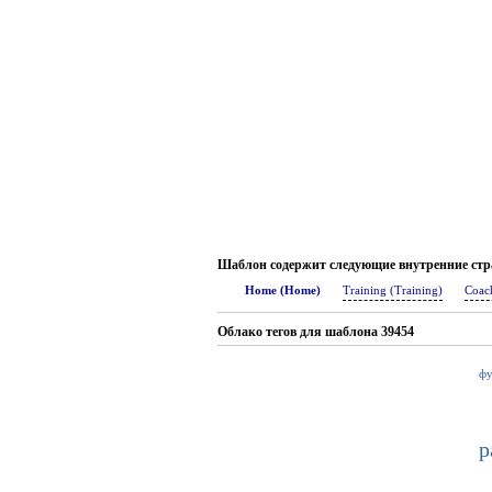
Шаблон содержит следующие внутренние ст
Home (Home)
Training (Training)
Coac
Облако тегов для шаблона 39454
фу
р