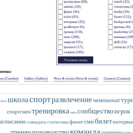
расписание (68);
match (22);
statistic (20);
статистика (2
фанат (40);
media (54);
ticket (95);
билет (151);
интервью (35);
background (
goalkeeper (6);
вратарь (6);
тренер (118);
leadership (2
team (298);
команда (298
энергия (51);
skill (24);
sponsors (17);
спонсор (17)
галерея (246);
раницы:
hes (Coaches)
Gallery (Gallery)
News & events (News & events)
Contacts (Contacts)
спорт
школа
развлечение
тур
чемпионат
тбол
тренировка
сообщество
игрок
спортсмен
лига
билет
асписание
сми
фанат
интервь
совпадать
статистика
команда
тренер
руководство
энергия
нав