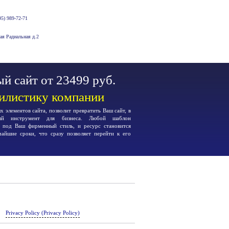
5) 989-72-71
-ая Радиальная д.2
й сайт от 23499 руб.
тилистику компании
 элементов сайта, позволит превратить Ваш сайт, в
ьный инструмент для бизнеса. Любой шаблон
я под Ваш фирменный стиль, и ресурс становится
чайшие сроки, что сразу позволяет перейти к его
Privacy Policy (Privacy Policy)