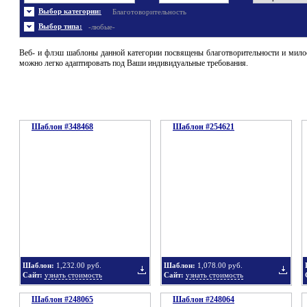
Энергетика
Шаблоны не скачивались
Ювелирные украшения
Шаблоны с 3D элементами
Выбор категории:
Благотоворительность
Шаблоны флеш сайтов
Широкие шаблоны
Выбор типа:
-любые-
Веб- и флэш шаблоны данной категории посвящены благотворительности и мил
можно легко адаптировать под Ваши индивидуальные требования.
Шаблон #348468
Шаблон #254621
Шаблон:
1,232.00 руб.
Шаблон:
1,078.00 руб.
Сайт:
узнать стоимость
Сайт:
узнать стоимость
Шаблон #248065
Шаблон #248064