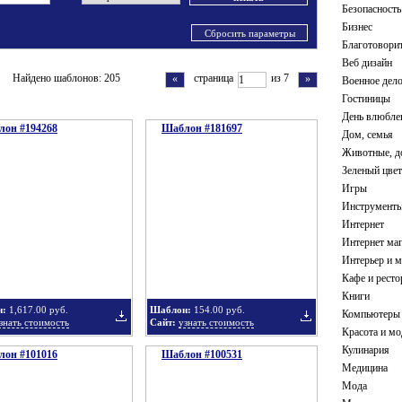
Безопасность
ирные украшения
оны с 3D элементами
Юриспруденция
Шаблоны со тремя цветами
Бизнес
кие шаблоны
Сбросить параметры
Благотовори
Веб дизайн
Найдено шаблонов: 205
страница
из 7
«
»
Военное дел
Гостиницы
День влюбле
он #194268
Шаблон #181697
Дом, семья
Животные, 
Зеленый цвет
Игры
Инструменты
Интернет
Интернет ма
Интерьер и м
Кафе и рест
Книги
н:
1,617.00 руб.
Шаблон:
154.00 руб.
Компьютеры
знать стоимость
Сайт:
узнать стоимость
Красота и мо
Кулинария
он #101016
Шаблон #100531
Добавить
Добавить
Медицина
Мода