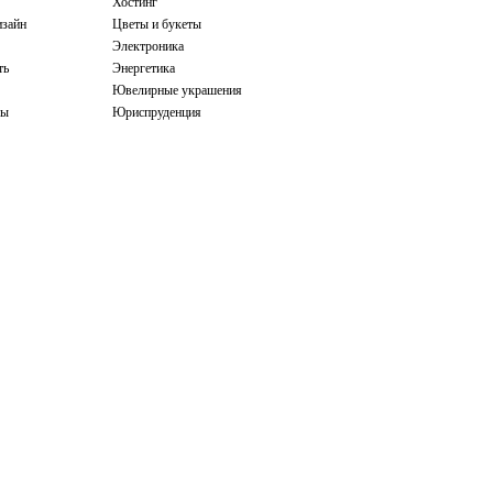
Хостинг
зайн
Цветы и букеты
Электроника
ть
Энергетика
Ювелирные украшения
бы
Юриспруденция