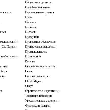
Общество и культура
Онлайновые казино
тельность
Персональные страницы
Пиво
о
Подарки
Политика
нных
Порталы
Праздники
домашние любимцы
Програмное обеспечение
 (Св. Патрик)
Произведения искусства
Промышленность
 и оборудование
Путешествия
Религия
газины
Свадебные мероприятия
ебель
Связь
ораны
Сельское хозяйство
СМИ, Медиа
Спорт
да
Строительство и архитектура
Транспорт, перевозки
Увеселительные мероприятия
Фотостудии, галереи