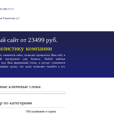
5) 989-72-71
-ая Радиальная д.2
й сайт от 23499 руб.
тилистику компании
 элементов сайта, позволит превратить Ваш сайт, в
ьный инструмент для бизнеса. Любой шаблон
я под Ваш фирменный стиль, и ресурс становится
чайшие сроки, что сразу позволяет перейти к его
ные ключевые слова:
р по категориям
Обслуживание и сервис