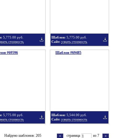
в
в
н:
5,775.00 руб.
Шаблон:
5,775.00 руб.
знать стоимость
Сайт:
узнать стоимость
он #69596
подборку
Шаблон #69485
подборку
Добавить
Добавить
в
в
н:
5,775.00 руб.
Шаблон:
5,544.00 руб.
знать стоимость
Сайт:
узнать стоимость
подборку
подборку
Добавить
Добавить
Найдено шаблонов: 205
страница
из 7
«
»