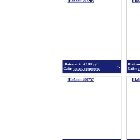
Шаблон #97205
подборку
Шабл
Добавить
в
Шаблон:
4,543.00 руб.
Шабло
Сайт:
узнать стоимость
Сайт:
у
Шаблон #90757
подборку
Шабл
Добавить
в