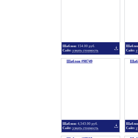
в
Шаблон:
154.00 руб.
Шабло
Сайт:
узнать стоимость
Сайт:
у
Шаблон #98749
подборку
Шабл
Добавить
в
Шаблон:
4,543.00 руб.
Шабло
Сайт:
узнать стоимость
Сайт:
у