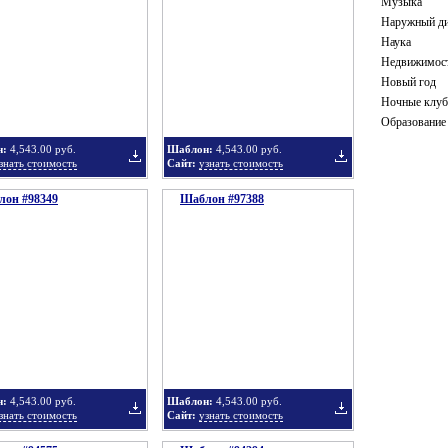
Музыка
Наружный ди
Наука
Недвижимос
в
в
Новый год
Ночные клу
Образование
н:
4,543.00 руб.
Шаблон:
4,543.00 руб.
знать стоимость
Сайт:
узнать стоимость
он #98349
подборку
Шаблон #97388
подборку
Добавить
Добавить
в
в
н:
4,543.00 руб.
Шаблон:
4,543.00 руб.
знать стоимость
Сайт:
узнать стоимость