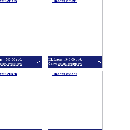
он #94575
подборку
Шаблон #94294
подборку
Добавить
Добавить
в
в
н:
4,543.00 руб.
Шаблон:
4,543.00 руб.
знать стоимость
Сайт:
узнать стоимость
он #90426
подборку
Шаблон #88379
подборку
Добавить
Добавить
в
в