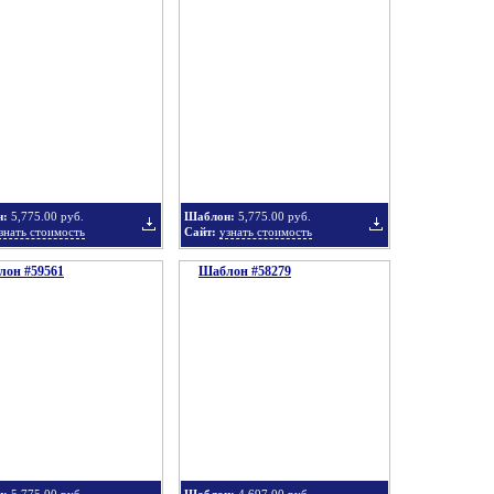
Добавить
Добавить
в
в
н:
5,775.00 руб.
Шаблон:
5,775.00 руб.
знать стоимость
Сайт:
узнать стоимость
он #59561
подборку
Шаблон #58279
подборку
Добавить
Добавить
в
в