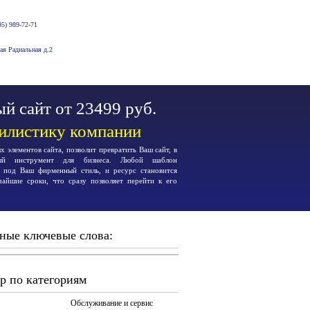
5) 989-72-71
-ая Радиальная д.2
й сайт от 23499 руб.
тилистику компании
 элементов сайта, позволит превратить Ваш сайт, в
ьный инструмент для бизнеса. Любой шаблон
я под Ваш фирменный стиль, и ресурс становится
чайшие сроки, что сразу позволяет перейти к его
ные ключевые слова:
р по категориям
Обслуживание и сервис