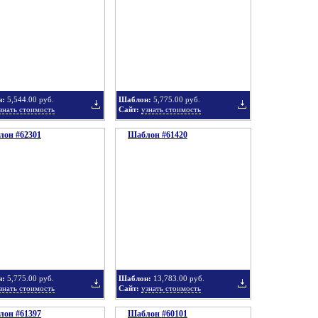
в
в
н:
5,544.00 руб.
Шаблон:
5,775.00 руб.
знать стоимость
Сайт:
узнать стоимость
он #62301
подборку
Шаблон #61420
подборку
Добавить
Добавить
в
в
н:
5,775.00 руб.
Шаблон:
13,783.00 руб.
знать стоимость
Сайт:
узнать стоимость
он #61397
подборку
Шаблон #60101
подборку