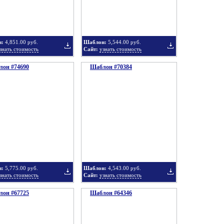
в
в
н:
4,851.00 руб.
Шаблон:
5,544.00 руб.
знать стоимость
Сайт:
узнать стоимость
он #74690
подборку
Шаблон #70384
подборку
Добавить
Добавить
в
в
н:
5,775.00 руб.
Шаблон:
4,543.00 руб.
знать стоимость
Сайт:
узнать стоимость
он #67725
подборку
Шаблон #64346
подборку
Добавить
Добавить