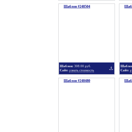
Шаблон #248504
Шабл
Добавить
в
Шаблон:
308.00 руб.
Шабло
Сайт:
узнать стоимость
Сайт:
у
Шаблон #248480
подборку
Шабл
Добавить
в