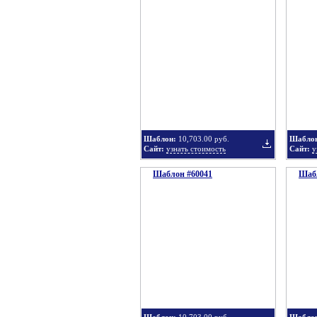
Добавить
в
Шаблон:
10,703.00 руб.
Шабло
Сайт:
узнать стоимость
Сайт:
у
Шаблон #60041
подборку
Шабл
Добавить
в