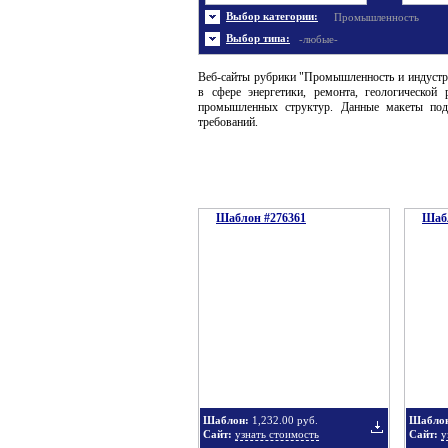
Энергетика
Шаблоны не скачивались
Ювел
Шабл
Выбор категории:
Промышленность
Шаблоны флеш сайтов
Широ
Выбор типа:
-любые-
Веб-сайты рубрики "Промышленность и индустр
в сфере энергетики, ремонта, геологической 
промышленных структур. Данные макеты подг
требований.
Шаблон #276361
Шабл
Шаблон:
1,232.00 руб.
Шабло
Сайт:
узнать стоимость
Сайт:
у