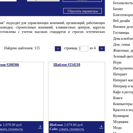
Безопасность
ирные украшения
оны с 3D элементами
Юриспруденция
Шаблоны со тремя цветами
Бизнес
кие шаблоны
Сбросить параметры
Благотовори
Веб дизайн
ия" подходят для управляющих компаний, организаций, работающих
Военное дел
разведки, строительных компаний, клининговых центров, идругих
отовлены с учетом высоких стандартов и строгих эстетических
Гостиницы
День влюбле
Дом, семья
Найдено шаблонов: 115
страница
из 4
«
»
Животные, 
Зеленый цвет
Игры
он #268366
Шаблон #254218
Инструменты
Интернет
Интернет ма
Интерьер и м
Кафе и рест
Книги
Компьютеры
Красота и мо
Кулинария
Медицина
н:
1,078.00 руб.
Шаблон:
2,079.00 руб.
Мода
знать стоимость
Сайт:
узнать стоимость