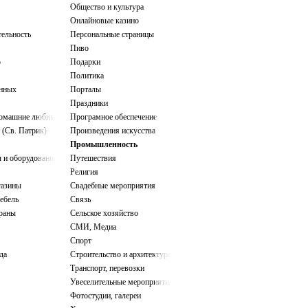
Общество и культура
Онлайновые казино
тельность
Персональные страницы
Пиво
о
Подарки
Политика
нных
Порталы
Праздники
домашние любимцы
Програмное обеспечение
 (Св. Патрик)
Произведения искусства
Промышленность
 и оборудование
Путешествия
Религия
газины
Свадебные мероприятия
ебель
Связь
ораны
Сельское хозяйство
СМИ, Медиа
Спорт
да
Строительство и архитектура
Транспорт, перевозки
Увеселительные мероприятия
Фотостудии, галереи