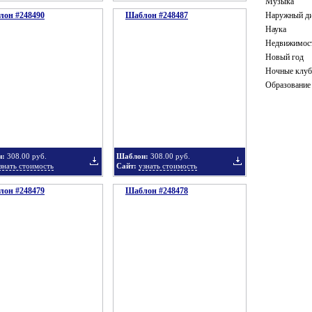
Музыка
он #248490
Шаблон #248487
Наружный ди
Добавить
Добавить
Наука
Недвижимос
Новый год
Ночные клу
Образование
в
в
н:
308.00 руб.
Шаблон:
308.00 руб.
знать стоимость
Сайт:
узнать стоимость
он #248479
подборку
Шаблон #248478
подборку
Добавить
Добавить
в
в