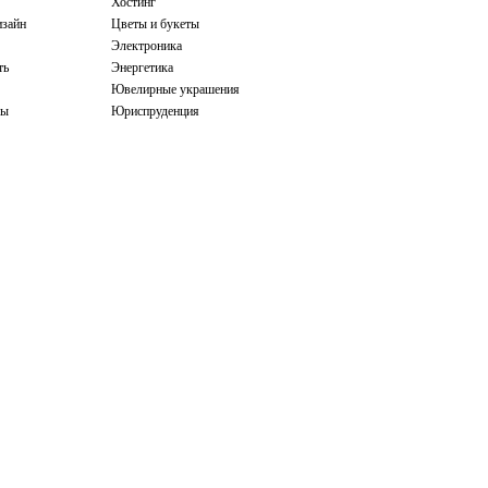
Хостинг
зайн
Цветы и букеты
Электроника
ть
Энергетика
Ювелирные украшения
бы
Юриспруденция