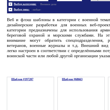
Энергетика
Шаблоны не скачивались
Ювелирные украшения
Шаблоны с 3D элементами
Выбор категории:
Военное дело
Шаблоны флеш сайтов
Широкие шаблоны
Выбор типа:
-любые-
Веб и флэш шаблоны в категории с военной тема
дизайнерские разработки для военных веб-прое
категории предназначены для использования арми
береговой охраной и морскими службами. На э
внимание могут обратить спецподразделения, р
ветеранов, военные журналы и т.д. Внешний вид
легко настроен в соответствии с определёнными по
воинской части или любой другой организации указа
Шаблон #197207
Шаблон #68663