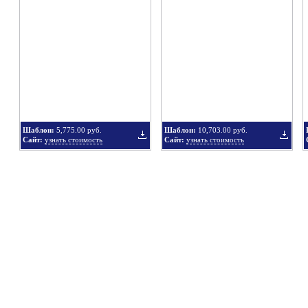
в
в
Шаблон:
5,775.00 руб.
Шаблон:
10,703.00 руб.
Сайт:
узнать стоимость
Сайт:
узнать стоимость
подборку
подбор
Добавить
Добавит
в
в