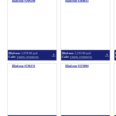
Шаблон #269248
подборку
Шаблон #264835
подбор
Добавить
Добавит
в
в
Шаблон:
1,078.00 руб.
Шаблон:
2,233.00 руб.
Сайт:
узнать стоимость
Сайт:
узнать стоимость
Шаблон #236131
подборку
Шаблон #225094
подбор
Добавить
Добавит
в
в