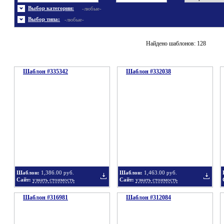
Энергетика
Шаблоны не скачивались
Ювелирные украшения
Шаблоны с 3D элементами
Выбор категории:
-любые-
Шаблоны флеш сайтов
Широкие шаблоны
Выбор типа:
-любые-
Найдено шаблонов: 128
Шаблон #335342
Шаблон #332038
Шаблон:
1,386.00 руб.
Шаблон:
1,463.00 руб.
Сайт:
узнать стоимость
Сайт:
узнать стоимость
Шаблон #316981
Шаблон #312084
Добавить
Добавит