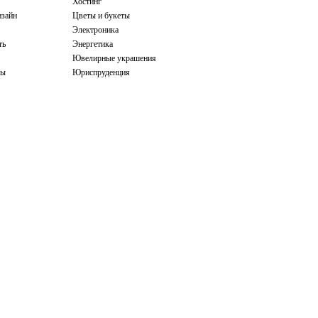
Хостинг
зайн
Цветы и букеты
Электроника
ть
Энергетика
Ювелирные украшения
бы
Юриспруденция