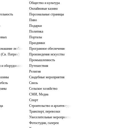
Общество и культура
Онлайновые казино
тельность
Персональные страницы
Пиво
о
Подарки
Политика
нных
Порталы
Праздники
домашние любимцы
Програмное обеспечение
 (Св. Патрик)
Произведения искусства
Промышленность
 и оборудование
Путешествия
Религия
газины
Свадебные мероприятия
ебель
Связь
ораны
Сельское хозяйство
СМИ, Медиа
Спорт
да
Строительство и архитектура
Транспорт, перевозки
Увеселительные мероприятия
Фотостудии, галереи