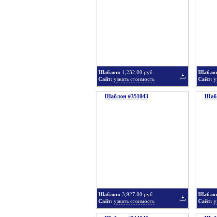
в
Шаблон:
1,232.00 руб.
Шабло
Сайт:
узнать стоимость
Сайт:
у
Шаблон #351043
подборку
Шабл
Добавить
в
Шаблон:
3,927.00 руб.
Шабло
Сайт:
узнать стоимость
Сайт:
у