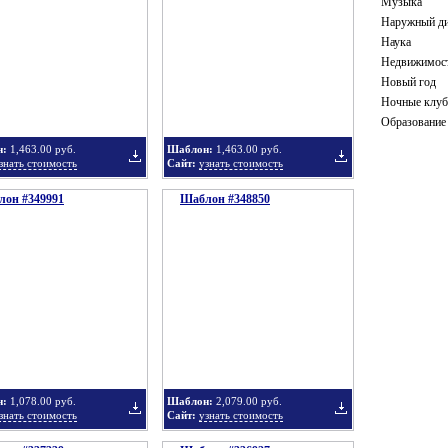
Музыка
Наружный ди
Наука
Недвижимос
в
в
Новый год
Ночные клу
Образование
н:
1,463.00 руб.
Шаблон:
1,463.00 руб.
знать стоимость
Сайт:
узнать стоимость
он #349991
подборку
Шаблон #348850
подборку
Добавить
Добавить
в
в
н:
1,078.00 руб.
Шаблон:
2,079.00 руб.
знать стоимость
Сайт:
узнать стоимость