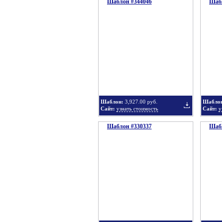
Шаблон #344046
подборку
Шабл
Добавить
в
Шаблон:
3,927.00 руб.
Шабло
Сайт:
узнать стоимость
Сайт:
у
Шаблон #330337
подборку
Шабл
Добавить
в