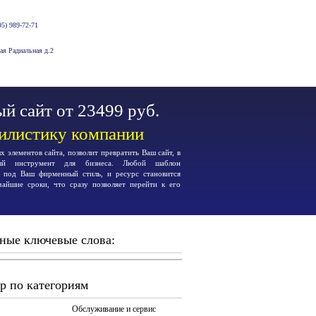
5) 989-72-71
-ая Радиальная д.2
й сайт от 23499 руб.
тилистику компании
 элементов сайта, позволит превратить Ваш сайт, в
ьный инструмент для бизнеса. Любой шаблон
я под Ваш фирменный стиль, и ресурс становится
чайшие сроки, что сразу позволяет перейти к его
ные ключевые слова:
р по категориям
Обслуживание и сервис