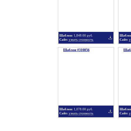
в
Шаблон:
1,848.00 руб.
Шабло
Сайт:
узнать стоимость
Сайт:
у
Шаблон #310856
подборку
Шабл
Добавить
в
Шаблон:
1,078.00 руб.
Шабло
Сайт:
узнать стоимость
Сайт:
у
подборку
Добавить