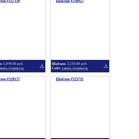
он #337339
подборку
Шаблон #336927
подборку
Добавить
Добавить
в
в
н:
1,078.00 руб.
Шаблон:
2,233.00 руб.
знать стоимость
Сайт:
узнать стоимость
он #328157
подборку
Шаблон #325711
подборку
Добавить
Добавить
в
в