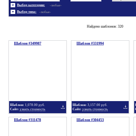
Энергетика
Шаблоны не скачивались
Ювелирные украшения
Шаблоны с 3D элементами
Выбор категории:
-любые-
Шаблоны флеш сайтов
Широкие шаблоны
Выбор типа:
-любые-
Найдено шаблонов: 320
Шаблон #349987
Шаблон #331994
Шаблон:
1,078.00 руб.
Шаблон:
3,157.00 руб.
Сайт:
узнать стоимость
Сайт:
узнать стоимость
Шаблон #311478
Шаблон #304453
Добавить
Добавит