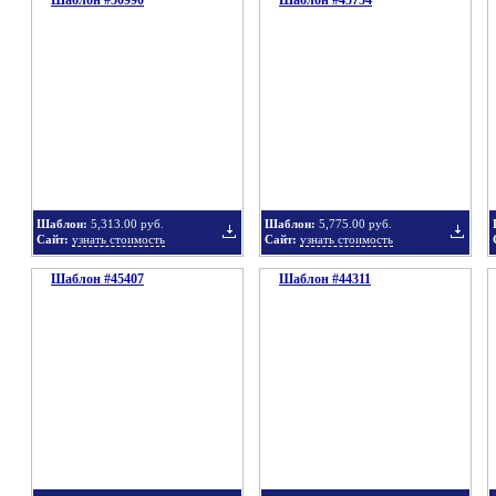
Шаблон #50990
Шаблон #45754
Добавить
Добавит
в
в
Шаблон:
5,313.00 руб.
Шаблон:
5,775.00 руб.
Сайт:
узнать стоимость
Сайт:
узнать стоимость
Шаблон #45407
подборку
Шаблон #44311
подбор
Добавить
Добавит
в
в