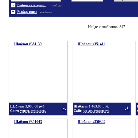
Энергетика
Шаблоны не скачивались
Ювелирные украшения
Шаблоны с 3D элементами
Выбор категории:
-любые-
Шаблоны флеш сайтов
Широкие шаблоны
Выбор типа:
-любые-
Найдено шаблонов: 347
Шаблон #361139
Шаблон #351411
Шаблон:
3,003.00 руб.
Шаблон:
1,463.00 руб.
Сайт:
узнать стоимость
Сайт:
узнать стоимость
Шаблон #351043
Шаблон #350349
Добавить
Добавит