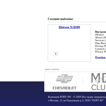
Соседние шаблоны:
Шаблон №38389
Внутренн
(Home)
About (A
Services (
Data Reco
Pricing (P
Contacts 
Privacy P
Перейти 
наши клиенты
предыдущий
Компания PORT://80 . © 2009 Все права защищены
г.Москва
,
11-ая Радиальная д.2; ООО "ПОРТ 80"