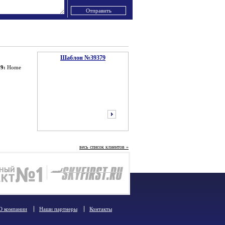
Шаблон №39379
9:
Home
весь список клиентов »
следующий
О компании
Наши партнеры
Контакты