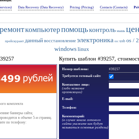
раницы:
Services)
Data Recovery (Data Recovery)
Pricing (Pricing)
Contacts (Contacts)
Pri
це
ремонт
помощь
компьютер
контроль
мышь
электроника
данный
os / 2
восстановление
usb
прейскурант
osc
windows
linux
#39257
Купить шаблон #39257, стоимость
Номер шаблона:
#39257
Требуется готовый сайт:
Контактное лицо:
(либо название
организации)
E-mail:
вого комплекта
Телефон:
енние баннеры сайта;
Комментарий:
проводится в объеме 5-и страниц.
(в случае заказа готового
ите по телефону:
сайта укажите как будут
называться основные разделы)