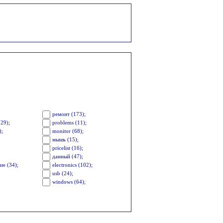
ремонт (173);
29);
problems (11);
);
monitor (68);
мышь (15);
pricelist (16);
данный (47);
ие (34);
electronics (102);
usb (24);
windows (64);