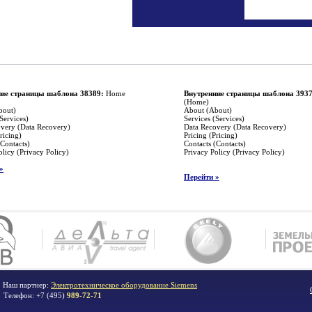
ие страницы шаблона 38389:
Home
Внутренние страницы шаблона 3937
(Home)
bout)
About (About)
Services)
Services (Services)
very (Data Recovery)
Data Recovery (Data Recovery)
ricing)
Pricing (Pricing)
(Contacts)
Contacts (Contacts)
olicy (Privacy Policy)
Privacy Policy (Privacy Policy)
»
Перейти »
. Наш партнер:
Электротехническое оборудование Siemens
Телефон:
+7 (495)
989-72-71