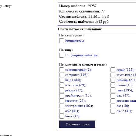
Номер шаблона:
39257
y Policy”
Количество скачиваний:
77
Состав шаблона:
.HTML; .PSD
Стоимость шаблона:
5313 руб.
Поиск похожих шаблонов:
По категориям:
Компьютеры
По типу:
Популярные шаблоны
По ключевым словам и тегам:
computerepair (2);
repair (165);
computer (116);
компьютер (1
help (184);
помощь (211
контроль (89);
mouse (15);
prices (217);
цена (295);
прейскурант (16);
data (47);
recovery (29);
восстановлен
электроника (102);
osc (10);
os/2 (41);
os / 2 (41);
linux (42);