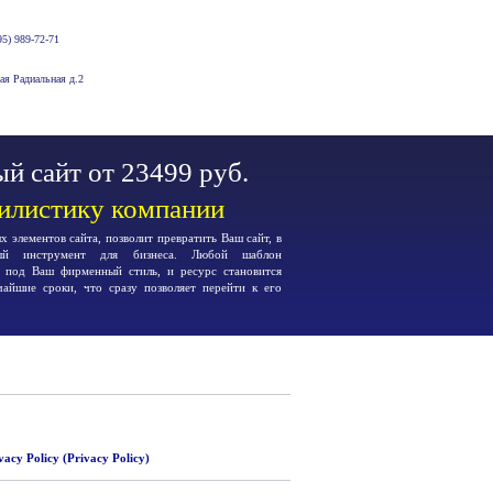
5) 989-72-71
-ая Радиальная д.2
й сайт от 23499 руб.
тилистику компании
 элементов сайта, позволит превратить Ваш сайт, в
ьный инструмент для бизнеса. Любой шаблон
я под Ваш фирменный стиль, и ресурс становится
чайшие сроки, что сразу позволяет перейти к его
vacy Policy (Privacy Policy)