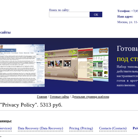
Поиск по сайту:
Телефон:
+7(49
Наш адрес:
Москва, ул. 11
 сайты
Готовы
под с
Набор типовых
действител
настраиваетс
готов в крот
наполнению.
Главная
/
Готовые сайты
/
Детальная страница шаблона
Privacy Policy". 5313 руб.
раницы:
Services)
Data Recovery (Data Recovery)
Pricing (Pricing)
Contacts (Contacts)
Pri
”