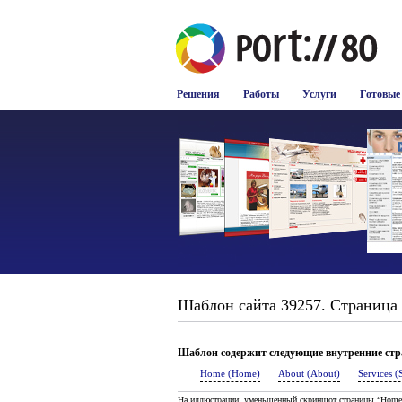
Решения
Работы
Услуги
Готовые
Шаблон сайта 39257. Страница "
Шаблон содержит следующие внутренние ст
Home (Home)
About (About)
Services (
На иллюстрации: уменьшенный скриншот страницы “Home