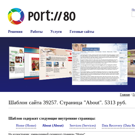
По
Решения
Работы
Услуги
Готовые сайты
Главная
/
Г
Шаблон сайта 39257. Страница "About". 5313 руб.
Шаблон содержит следующие внутренние страницы:
Home (Home)
About (About)
Services (Services)
Data Recovery (Data R
На иллюстрации: уменьшенный скриншот страницы “Home”