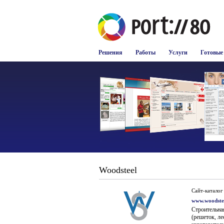
Решения
Работы
Услуги
Готовые
Woodsteel
Сайт-каталог
www.woodste
Строительна
(решеток, ле