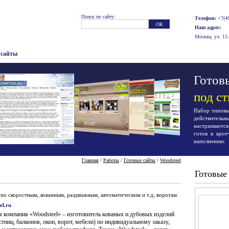
Поиск по сайту:
Телефон:
+7(49
Наш адрес:
Москва, ул. 11
 сайты
Готовы
под с
Набор типовых
действител
настраиваетс
готов в крот
наполнению.
Главная
/
Работы
/
Готовые сайты
/
Woodsteel
Готовые
 по скоростным, кованным, раздвижным, автоматическим и т.д; воротам.
el.ru
я компания «Woodsteel» – изготовитель кованых и дубовых изделий
стниц, балконов, окон, ворот, мебели) по индивидуальному заказу,