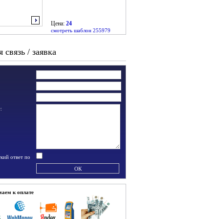
Цена:
24
смотреть шаблон 255979
 связь / заявка
:
кий ответ по
аем к оплате