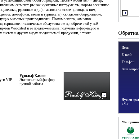
ь и установщик окон любого профиля. Также «Woodsteel» – дилер,
тельном сегменте рынка: кузнечные инструменты; ворота всех типов
подвесные, рулонные и др.) и автоматические приводы к ним;
юдения, домофоны, замки и турникеты); складское оборудование;
ведущих мировых производителей. Помимо этого, компания
нт, сервисное и техническое обслуживание приобретенной у неё
фирмой Woodsteel и её предложениями, получить информацию о
Обратная
 систем и других видах предлагаемой продукции, а также
Имя:
E-mail:
Телефон:
Ваш вопрос
Рудольф Кампф
луги VIP
Экслюзивный фарфор
ручной работы
Нужен крат
SMS
Следующая
Мы приним