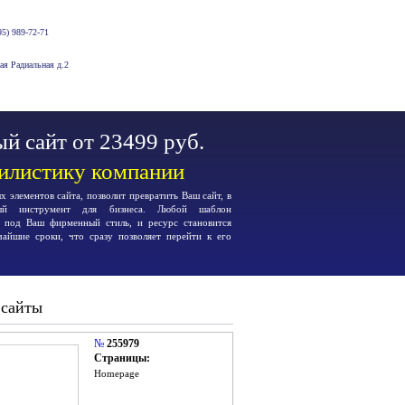
5) 989-72-71
-ая Радиальная д.2
й сайт от 23499 руб.
тилистику компании
 элементов сайта, позволит превратить Ваш сайт, в
ьный инструмент для бизнеса. Любой шаблон
я под Ваш фирменный стиль, и ресурс становится
чайшие сроки, что сразу позволяет перейти к его
 сайты
№
255979
Страницы:
Homepage