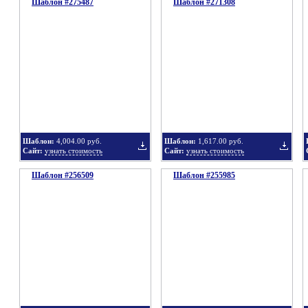
Шаблон #275487
подборку
Шаблон #271308
подбор
Добавить
Добавит
в
в
Шаблон:
4,004.00 руб.
Шаблон:
1,617.00 руб.
Сайт:
узнать стоимость
Сайт:
узнать стоимость
Шаблон #256509
подборку
Шаблон #255985
подбор
Добавить
Добавит
в
в