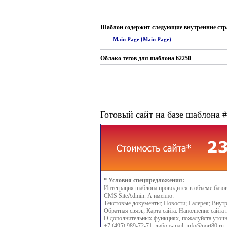
Шаблон содержит следующие внутренние ст
Main Page (Main Page)
Облако тегов для шаблона 62250
Готовый сайт на базе шаблона 
* Условия спецпредложения:
Интеграция шаблона проводится в объеме базо
CMS SiteAdmin. А именно:
Текстовые документы; Новости; Галерея; Внутр
Обратная связь; Карта сайта. Наполнение сайта 
О дополнительных функциях, пожалуйста уточн
+7 (495) 989-72-71, либо e-mail:
info@port80.ru