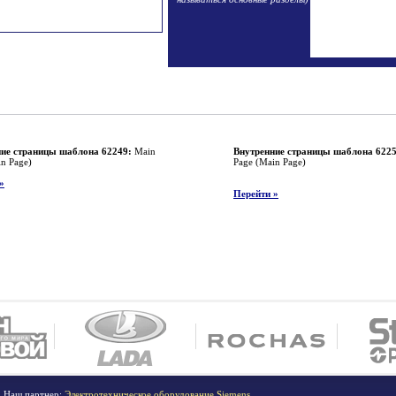
ие страницы шаблона 62249:
Main
Внутренние страницы шаблона 6225
in Page)
Page (Main Page)
»
Перейти »
. Наш партнер:
Электротехническое оборудование Siemens