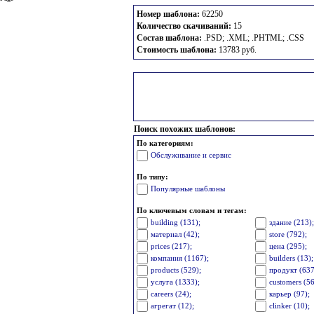
Номер шаблона:
62250
Количество скачиваний:
15
Состав шаблона:
.PSD; .XML; .PHTML; .CSS
Стоимость шаблона:
13783 руб.
Поиск похожих шаблонов:
По категориям:
Обслуживание и сервис
По типу:
Популярные шаблоны
По ключевым словам и тегам:
building (131);
здание (213)
материал (42);
store (792);
prices (217);
цена (295);
компания (1167);
builders (13);
products (529);
продукт (637
услуга (1333);
customers (56
careers (24);
карьер (97);
агрегат (12);
clinker (10);