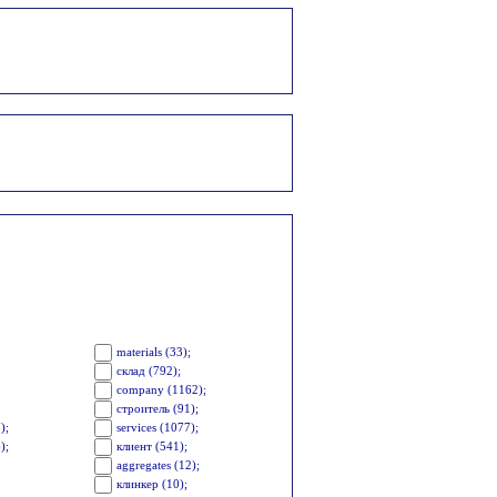
;
materials (33);
склад (792);
company (1162);
строитель (91);
);
services (1077);
);
клиент (541);
aggregates (12);
клинкер (10);