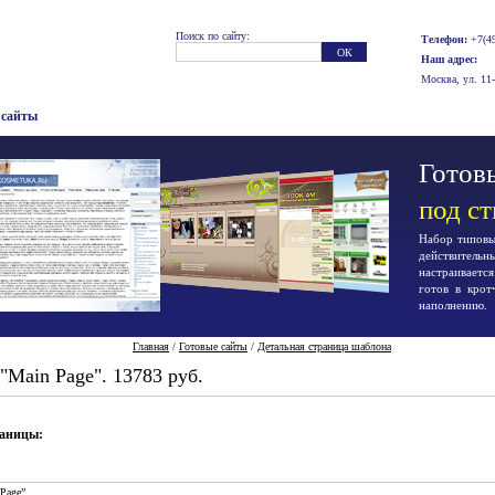
Поиск по сайту:
Телефон:
+7(49
Наш адрес:
Москва, ул. 11
 сайты
Готовы
под с
Набор типовых
действител
настраиваетс
готов в крот
наполнению.
Главная
/
Готовые сайты
/
Детальная страница шаблона
"Main Page". 13783 руб.
раницы:
Page”