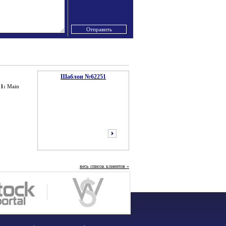
Шаблон №62251
1:
Main
весь список клиентов »
следующий