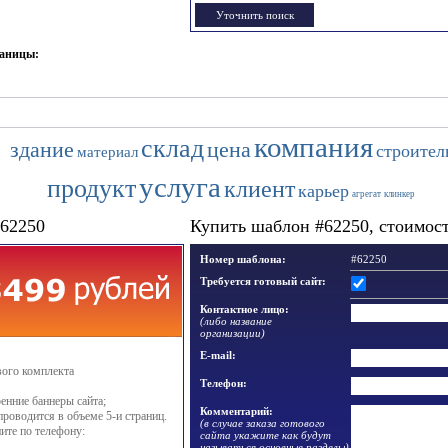
раницы:
компания
склад
здание
цена
строител
материал
услуга
продукт
клиент
карьер
агрегат
клинкер
#62250
Купить шаблон #62250, стоимость
Номер шаблона:
#62250
Требуется готовый сайт:
Контактное лицо:
(либо название
организации)
E-mail:
вого комплекта
Телефон:
енние баннеры сайта;
Комментарий:
проводится в объеме 5-и страниц.
(в случае заказа готового
ите по телефону:
сайта укажите как будут
называться основные разделы)