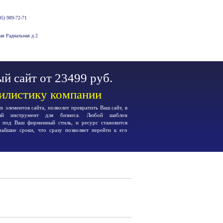
5) 989-72-71
-ая Радиальная д.2
й сайт от 23499 руб.
тилистику компании
 элементов сайта, позволит превратить Ваш сайт, в
ьный инструмент для бизнеса. Любой шаблон
я под Ваш фирменный стиль, и ресурс становится
чайшие сроки, что сразу позволяет перейти к его