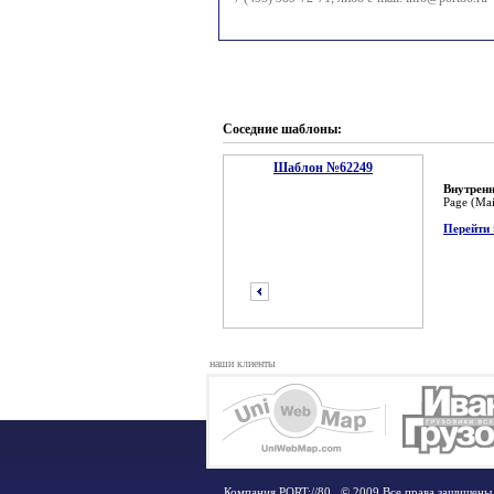
Соседние шаблоны:
Шаблон №62249
Внутренн
Page (Ma
Перейти 
наши клиенты
предыдущий
Компания PORT://80 . © 2009 Все права защищены