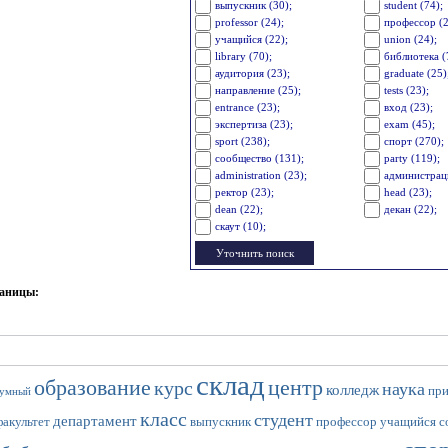
выпускник (30);
student (74);
professor (24);
профессор (2
учащийся (22);
union (24);
library (70);
библиотека (
аудитория (23);
graduate (25)
направление (25);
tests (23);
entrance (23);
вход (23);
экспертиза (23);
exam (45);
sport (238);
спорт (270);
сообщество (131);
party (119);
administration (23);
администраци
ректор (23);
head (23);
dean (22);
декан (22);
скаут (10);
раницы:
склад
образование
центр
курс
наука
колледж
пр
умный
класс
студент
департамент
факультет
выпускник
профессор
учащийся
с