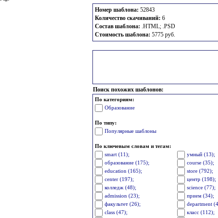
Номер шаблона:
52843
Количество скачиваний:
6
Состав шаблона:
.HTML; .PSD
Стоимость шаблона:
5775 руб.
Поиск похожих шаблонов:
По категориям:
Образование
По типу:
Популярные шаблоны
По ключевым словам и тегам:
smart (11);
умный (13);
образование (175);
course (35);
education (165);
store (792);
center (197);
центр (198);
колледж (48);
science (77);
admission (23);
прием (34);
факультет (26);
department (4
class (47);
класс (112);