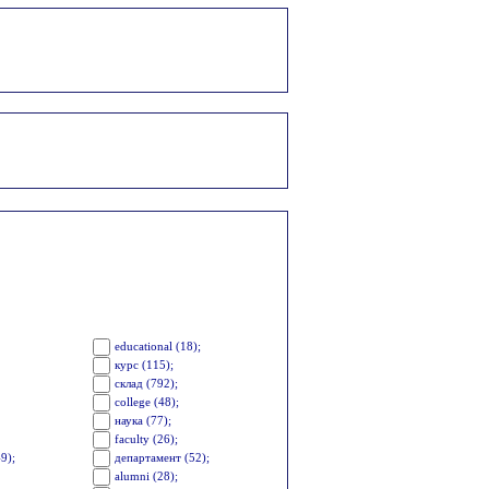
educational (18);
курс (115);
склад (792);
college (48);
наука (77);
faculty (26);
9);
департамент (52);
alumni (28);