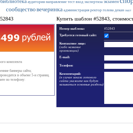
спо
библиотека
экзамен
аудитория
направление
тест
вход
экспертиза
сообщество
вечеринка
администрация
ректор
голова
декан
скаут
#52843
Купить шаблон #52843, стоимость
Номер шаблона:
#52843
Требуется готовый сайт:
Контактное лицо:
(либо название
организации)
E-mail:
вого комплекта
Телефон:
енние баннеры сайта;
Комментарий:
проводится в объеме 5-и страниц.
(в случае заказа готового
ите по телефону:
сайта укажите как будут
называться основные разделы)