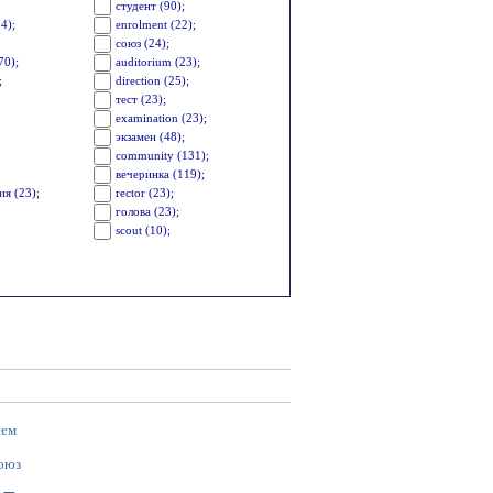
студент (90);
4);
enrolment (22);
союз (24);
70);
auditorium (23);
;
direction (25);
тест (23);
examination (23);
экзамен (48);
community (131);
вечеринка (119);
я (23);
rector (23);
голова (23);
scout (10);
ием
оюз