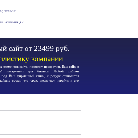
5) 989-72-71
-ая Радиальная д.2
й сайт от 23499 руб.
тилистику компании
 элементов сайта, позволит превратить Ваш сайт, в
ьный инструмент для бизнеса. Любой шаблон
я под Ваш фирменный стиль, и ресурс становится
чайшие сроки, что сразу позволяет перейти к его