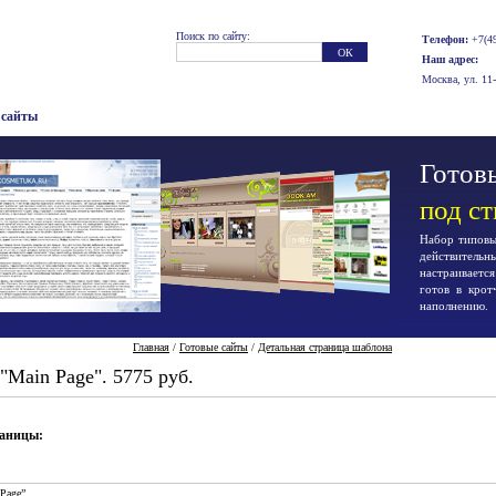
Поиск по сайту:
Телефон:
+7(49
Наш адрес:
Москва, ул. 11
 сайты
Готовы
под с
Набор типовых
действител
настраиваетс
готов в крот
наполнению.
Главная
/
Готовые сайты
/
Детальная страница шаблона
Main Page". 5775 руб.
раницы:
Page”