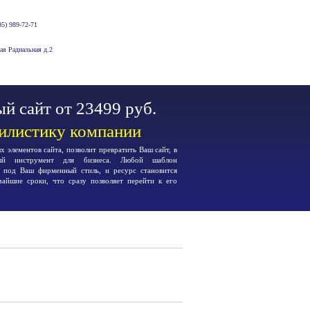
5) 989-72-71
-ая Радиальная д.2
й сайт от 23499 руб.
тилистику компании
 элементов сайта, позволит превратить Ваш сайт, в
ьный инструмент для бизнеса. Любой шаблон
я под Ваш фирменный стиль, и ресурс становится
чайшие сроки, что сразу позволяет перейти к его