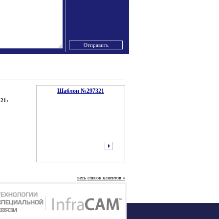
Шаблон №297321
21:
весь список клиентов »
следующий