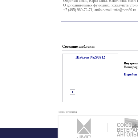
Обратная связь; Карта сайта. Наполнение сайта 
О дополнительных функциях, пожалуйста уточн
+7 (495) 989-72-71, либо e-mail:
info@port80.ru
Соседние шаблоны:
Шаблон №296912
Внутренн
Homepag
Перейти 
наши клиенты
предыдущий