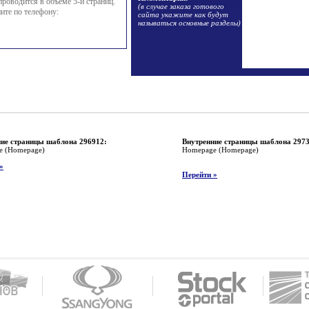
проводится в объеме 5-и страниц.
(в случае заказа готового
ите по телефону:
сайта укажите как будут
называться основные разделы)
ие страницы шаблона 296912:
Внутренние страницы шаблона 2973
e (Homepage)
Homepage (Homepage)
»
Перейти »