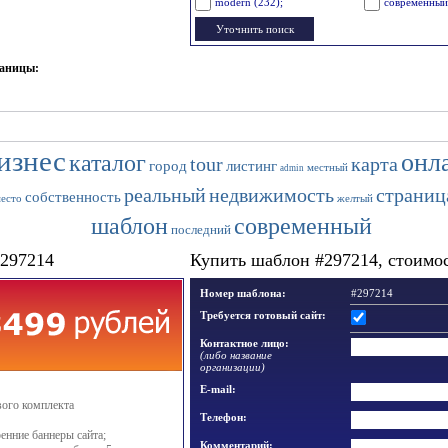
modern (232);
современный
раницы:
изнес
онл
каталог
tour
карта
город
листинг
местный
admin
реальный
недвижимость
страниц
собственность
есто
желтый
шаблон
современный
последний
#297214
Купить шаблон #297214, стоимост
Номер шаблона:
#297214
Требуется готовый сайт:
Контактное лицо:
(либо название
организации)
E-mail:
вого комплекта
Телефон:
енние баннеры сайта;
Комментарий: