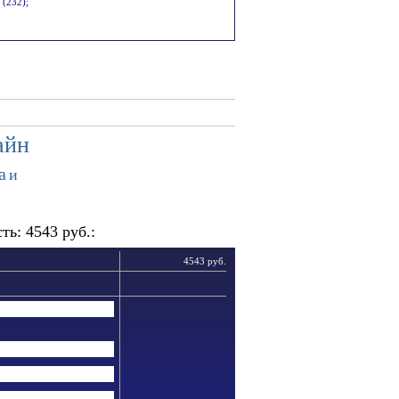
 (232);
айн
а
и
ь: 4543 руб.:
4543 руб.