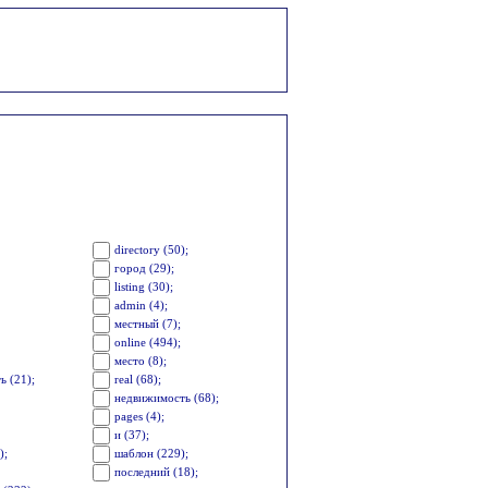
;
directory (50);
город (29);
listing (30);
admin (4);
местный (7);
online (494);
место (8);
ь (21);
real (68);
недвижимость (68);
pages (4);
и (37);
);
шаблон (229);
последний (18);