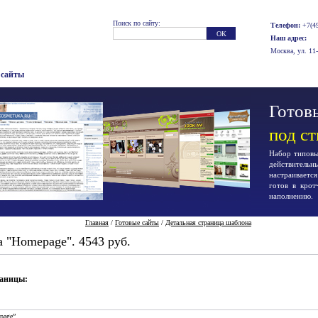
Поиск по сайту:
Телефон:
+7(49
Наш адрес:
Москва, ул. 11
 сайты
Готовы
под с
Набор типовых
действител
настраиваетс
готов в крот
наполнению.
Главная
/
Готовые сайты
/
Детальная страница шаблона
 "Homepage". 4543 руб.
раницы:
page”