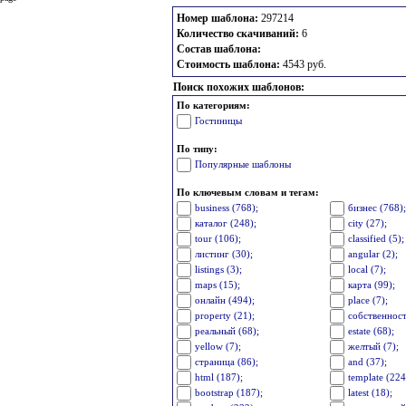
Номер шаблона:
297214
Количество скачиваний:
6
Состав шаблона:
Стоимость шаблона:
4543 руб.
Поиск похожих шаблонов:
По категориям:
Гостиницы
По типу:
Популярные шаблоны
По ключевым словам и тегам:
business (768);
бизнес (768)
каталог (248);
city (27);
tour (106);
classified (5);
листинг (30);
angular (2);
listings (3);
local (7);
maps (15);
карта (99);
онлайн (494);
place (7);
property (21);
собственност
реальный (68);
estate (68);
yellow (7);
желтый (7);
страница (86);
and (37);
html (187);
template (224
bootstrap (187);
latest (18);