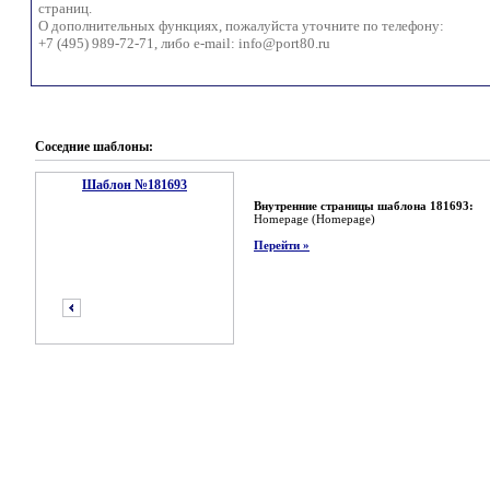
страниц.
О дополнительных функциях, пожалуйста уточните по телефону:
+7 (495) 989-72-71, либо e-mail:
info@port80.ru
Соседние шаблоны:
Шаблон №181693
Внутренние страницы шаблона 181693:
Homepage (Homepage)
Перейти »
предыдущий