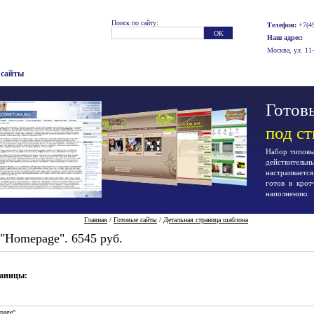
Поиск по сайту:
Телефон:
+7(49
Наш адрес:
Москва, ул. 11
 сайты
Готовы
под с
Набор типовых
действител
настраиваетс
готов в крот
наполнению.
Главная
/
Готовые сайты
/
Детальная страница шаблона
"Homepage". 6545 руб.
раницы:
page”