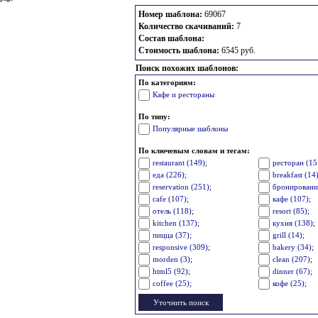
Номер шаблона:
69067
Количество скачиваний:
7
Состав шаблона:
Стоимость шаблона:
6545 руб.
Поиск похожих шаблонов:
По категориям:
Кафе и рестораны
По типу:
Популярные шаблоны
По ключевым словам и тегам:
restaurant (149);
ресторан (15
еда (226);
breakfast (14)
reservation (251);
бронировани
cafe (107);
кафе (107);
отель (118);
resort (85);
kitchen (137);
кухня (138);
пицца (37);
grill (14);
responsive (309);
bakery (34);
morden (3);
clean (207);
html5 (92);
dinner (67);
coffee (25);
кофе (25);