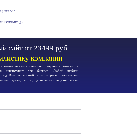
5) 989-72-71
-ая Радиальная д.2
й сайт от 23499 руб.
тилистику компании
 элементов сайта, позволит превратить Ваш сайт, в
ьный инструмент для бизнеса. Любой шаблон
я под Ваш фирменный стиль, и ресурс становится
чайшие сроки, что сразу позволяет перейти к его