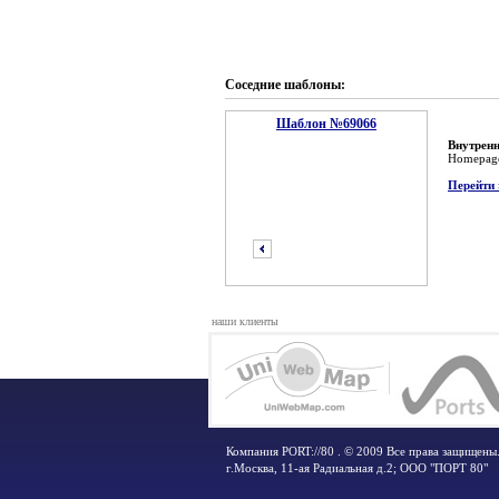
Соседние шаблоны:
Шаблон №69066
Внутренн
Homepag
Перейти 
наши клиенты
предыдущий
Компания PORT://80 . © 2009 Все права защищены
г.Москва
,
11-ая Радиальная д.2; ООО "ПОРТ 80"