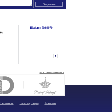
Шаблон №69070
0:
весь список клиентов »
следующий
О компании
Наши партнеры
Контакты