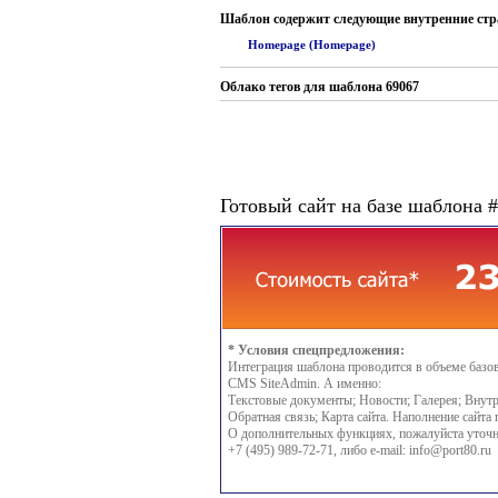
Шаблон содержит следующие внутренние ст
Homepage (Homepage)
Облако тегов для шаблона 69067
Готовый сайт на базе шаблона 
* Условия спецпредложения:
Интеграция шаблона проводится в объеме базо
CMS SiteAdmin. А именно:
Текстовые документы; Новости; Галерея; Внутр
Обратная связь; Карта сайта. Наполнение сайта 
О дополнительных функциях, пожалуйста уточн
+7 (495) 989-72-71, либо e-mail:
info@port80.ru