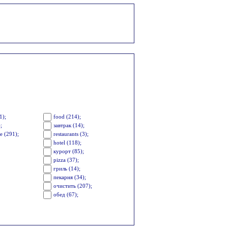
1);
food (214);
;
завтрак (14);
е (291);
restaurants (3);
hotel (118);
курорт (85);
pizza (37);
гриль (14);
пекарня (34);
очистить (207);
обед (67);