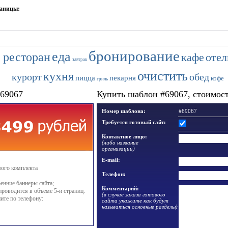
раницы:
бронирование
еда
ресторан
кафе
отел
завтрак
очистить
кухня
курорт
обед
пицца
пекарня
кофе
гриль
#69067
Купить шаблон #69067, стоимость
Номер шаблона:
#69067
Требуется готовый сайт:
Контактное лицо:
(либо название
организации)
E-mail:
вого комплекта
Телефон:
енние баннеры сайта;
Комментарий:
проводится в объеме 5-и страниц.
(в случае заказа готового
ите по телефону:
сайта укажите как будут
называться основные разделы)