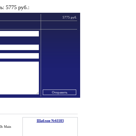
: 5775 руб.:
5775 руб.
Шаблон №61183
3:
Main