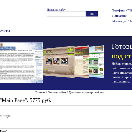
Поиск по сайту:
Телефон:
+7(49
Наш адрес:
Москва, ул. 11
 сайты
Готовы
под с
Набор типовых
действител
настраиваетс
готов в крот
наполнению.
Главная
/
Готовые сайты
/
Детальная страница шаблона
Main Page". 5775 руб.
раницы:
Page”