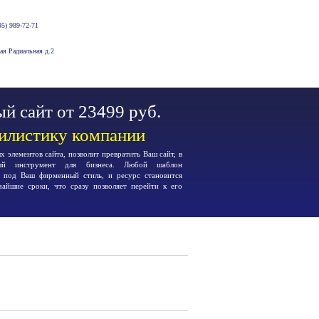
5) 989-72-71
-ая Радиальная д.2
й сайт от 23499 руб.
тилистику компании
 элементов сайта, позволит превратить Ваш сайт, в
ьный инструмент для бизнеса. Любой шаблон
я под Ваш фирменный стиль, и ресурс становится
чайшие сроки, что сразу позволяет перейти к его