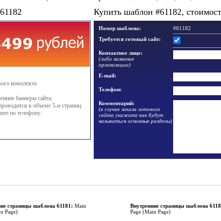
#61182
Купить шаблон #61182, стоимость
Номер шаблона:
#61182
Требуется готовый сайт:
Контактное лицо:
(либо название
организации)
E-mail:
вого комплекта
Телефон:
енние баннеры сайта;
Комментарий:
проводится в объеме 5-и страниц.
(в случае заказа готового
ите по телефону:
сайта укажите как будут
называться основные разделы)
ие страницы шаблона 61181:
Main
Внутренние страницы шаблона 6118
in Page)
Page (Main Page)