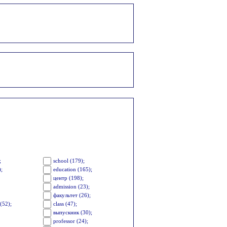
;
school (179);
);
education (165);
центр (198);
admission (23);
факультет (26);
(52);
class (47);
выпускник (30);
professor (24);