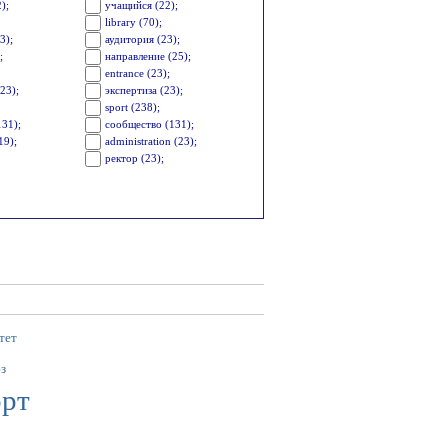
);
учащийся (22);
library (70);
3);
аудитория (23);
;
направление (25);
entrance (23);
23);
экспертиза (23);
sport (238);
131);
сообщество (131);
19);
administration (23);
ректор (23);
тет
з
орт