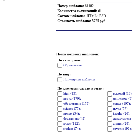
Номер шаблона:
61182
Количество скачиваний:
61
Состав шаблона:
.HTML; .PSD
Стоимость шаблона:
5775 руб.
Поиск похожих шаблонов:
По категориям:
Образование
По типу:
Популярные шаблоны
По ключевым словам и тегам:
high (13);
высокий (13)
школа (179);
universoty (3
образование (175);
center (197);
science (77);
наука (77);
прием (34);
faculty (26);
department (49);
департамент 
класс (112);
alumni (28);
student (74);
студент (90);