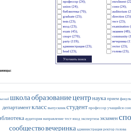
профессор (24);
enrolment (22
union (24);
союз (24);
библиотека (70);
auditorium (2
graduate (25);
direction (25)
tests (23);
тест (23);
вход (23);
examination (
exam (45);
экзамен (48);
спорт (270);
community (
party (119);
вечеринка (1
администрация (23);
rector (23);
head (23);
голова (23);
раницы:
школа
образование
центр
наука
прием
факуль
высокий
класс
студент
департамент
выпускник
профессор
учащийся
сою
сп
иблиотека
экзамен
аудитория
направление
тест
вход
экспертиза
сообщество
вечеринка
администрация
ректор
голова