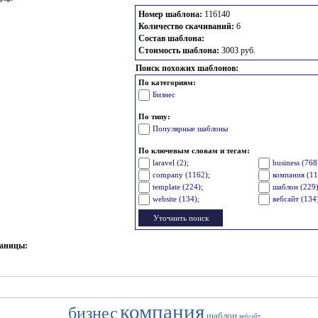
Номер шаблона:
116140
Количество скачиваний:
6
Состав шаблона:
Стоимость шаблона:
3003 руб.
Поиск похожих шаблонов:
По категориям:
Бизнес
По типу:
Популярные шаблоны
По ключевым словам и тегам:
laravel (2);
business (768
company (1162);
компания (11
template (224);
шаблон (229)
website (134);
вебсайт (134
раницы:
компания
бизнес
шаблон
вебсайт