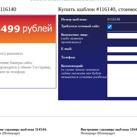
#116140
Купить шаблон #116140, стоимост
Номер шаблона:
#116140
Требуется готовый сайт:
Контактное лицо:
(либо название
организации)
E-mail:
вого комплекта
Телефон:
енние баннеры сайта;
Комментарий:
проводится в объеме 5-и страниц.
(в случае заказа готового
ите по телефону:
сайта укажите как будут
называться основные разделы)
ие страницы шаблона 114544:
Внутренние страницы шаблона 1164
e (Homepage)
Homepage (Homepage)