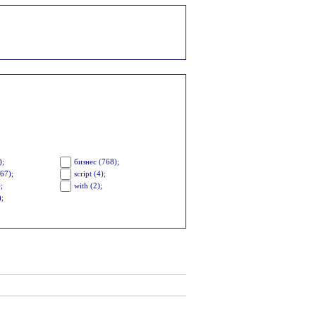
);
бизнес (768);
67);
script (4);
;
with (2);
);