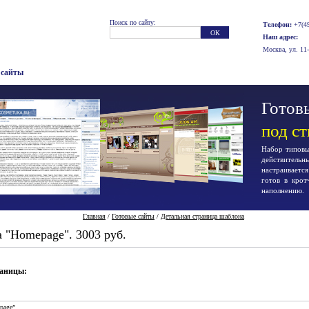
Поиск по сайту:
Телефон:
+7(49
Наш адрес:
Москва, ул. 11
 сайты
Готовы
под с
Набор типовых
действител
настраиваетс
готов в крот
наполнению.
Главная
/
Готовые сайты
/
Детальная страница шаблона
 "Homepage". 3003 руб.
раницы:
page”