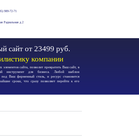
5) 989-72-71
-ая Радиальная д.2
й сайт от 23499 руб.
тилистику компании
 элементов сайта, позволит превратить Ваш сайт, в
ьный инструмент для бизнеса. Любой шаблон
я под Ваш фирменный стиль, и ресурс становится
чайшие сроки, что сразу позволяет перейти к его