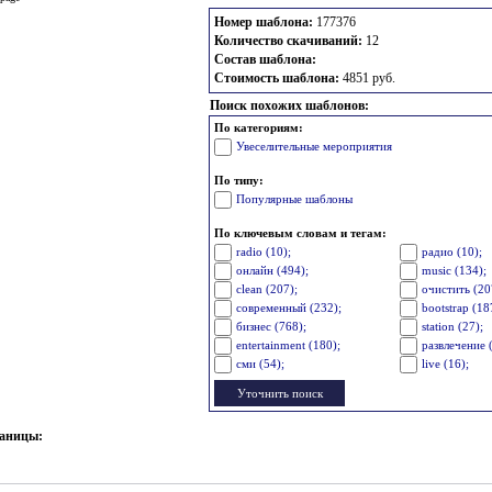
Номер шаблона:
177376
Количество скачиваний:
12
Состав шаблона:
Стоимость шаблона:
4851 руб.
Поиск похожих шаблонов:
По категориям:
Увеселительные мероприятия
По типу:
Популярные шаблоны
По ключевым словам и тегам:
radio (10);
радио (10);
онлайн (494);
music (134);
clean (207);
очистить (20
современный (232);
bootstrap (18
бизнес (768);
station (27);
entertainment (180);
развлечение 
сми (54);
live (16);
раницы: