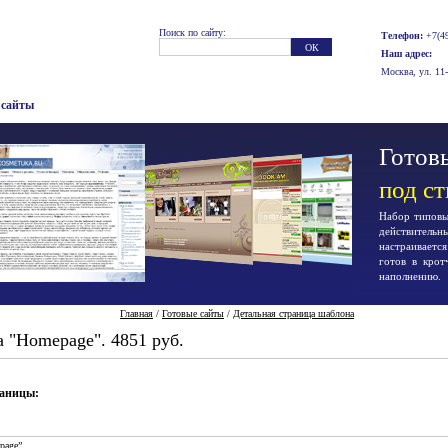
Поиск по сайту:
Телефон:
+7(49
Наш адрес:
Москва, ул. 11
 сайты
Готовы
под с
Набор типовых
действител
настраиваетс
готов в крот
наполнению.
Главная
/
Готовые сайты
/
Детальная страница шаблона
 "Homepage". 4851 руб.
раницы:
page”