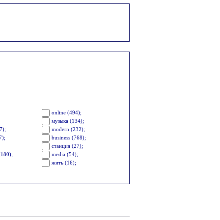
online (494);
музыка (134);
7);
modern (232);
7);
business (768);
станция (27);
(180);
media (54);
жить (16);