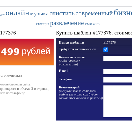
бизн
онлайн
очистить
современный
музыка
адио
развлечение
сми
станция
жить
#177376
Купить шаблон #177376, стоимост
Номер шаблона:
#177376
Требуется готовый сайт:
Контактное лицо:
(либо название
организации)
E-mail:
вого комплекта
Телефон:
енние баннеры сайта;
Комментарий:
проводится в объеме 5-и страниц.
(в случае заказа готового
ите по телефону:
сайта укажите как будут
называться основные разделы)