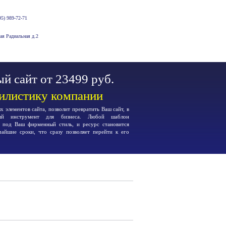
5) 989-72-71
-ая Радиальная д.2
й сайт от 23499 руб.
тилистику компании
 элементов сайта, позволит превратить Ваш сайт, в
ьный инструмент для бизнеса. Любой шаблон
я под Ваш фирменный стиль, и ресурс становится
чайшие сроки, что сразу позволяет перейти к его