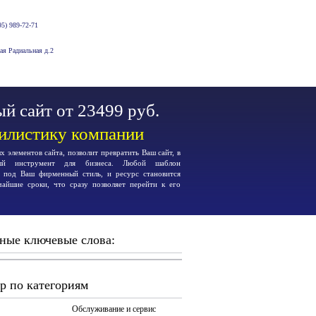
5) 989-72-71
-ая Радиальная д.2
й сайт от 23499 руб.
тилистику компании
 элементов сайта, позволит превратить Ваш сайт, в
ьный инструмент для бизнеса. Любой шаблон
я под Ваш фирменный стиль, и ресурс становится
чайшие сроки, что сразу позволяет перейти к его
ные ключевые слова:
р по категориям
Обслуживание и сервис