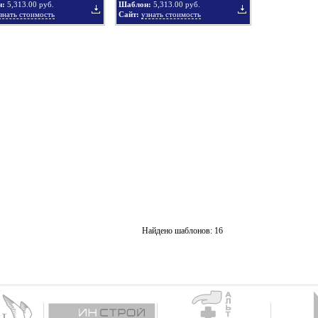
н:
5,313.00 руб.
Шаблон:
5,313.00 руб.
знать стоимость
Сайт:
узнать стоимость
подборку
подборку
Добавить
Добавить
в
в
подборку
подборку
Найдено шаблонов: 16