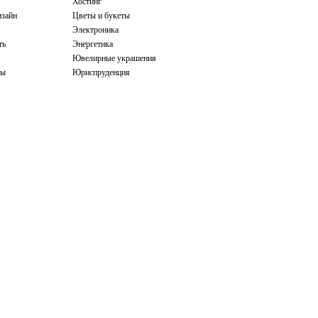
Хостинг
зайн
Цветы и букеты
Электроника
ть
Энергетика
Ювелирные украшения
бы
Юриспруденция