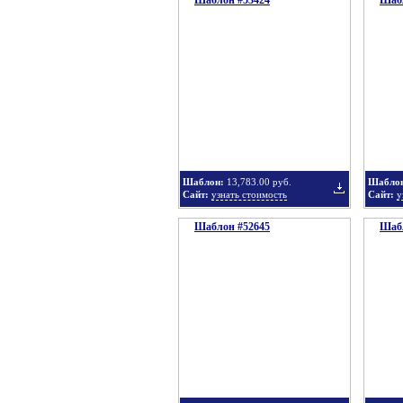
Шаблон #53424
Шабл
Добавить
в
Шаблон:
13,783.00 руб.
Шабло
Сайт:
узнать стоимость
Сайт:
у
Шаблон #52645
подборку
Шабл
Добавить
в