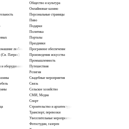
Общество и культура
Онлайновые казино
тельность
Персональные страницы
Пиво
о
Подарки
Политика
нных
Порталы
Праздники
домашние любимцы
Програмное обеспечение
 (Св. Патрик)
Произведения искусства
Промышленность
 и оборудование
Путешествия
Религия
газины
Свадебные мероприятия
ебель
Связь
ораны
Сельское хозяйство
СМИ, Медиа
Спорт
да
Строительство и архитектура
Транспорт, перевозки
Увеселительные мероприятия
Фотостудии, галереи