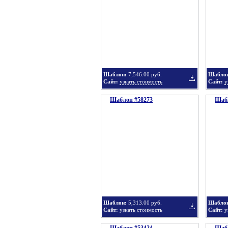
в
Шаблон:
7,546.00 руб.
Шабло
Сайт:
узнать стоимость
Сайт:
у
Шаблон #58273
подборку
Шабл
Добавить
в
Шаблон:
5,313.00 руб.
Шабло
Сайт:
узнать стоимость
Сайт:
у
подборку