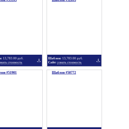
он #53395
Шаблон #52693
Добавить
Добавить
в
в
н:
13,783.00 руб.
Шаблон:
13,783.00 руб.
знать стоимость
Сайт:
узнать стоимость
он #51901
подборку
Шаблон #50772
подборку
Добавить
Добавить
в
в