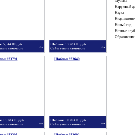
Музыка
Наружный ди
Наука
Недвижимос
в
в
Новый год
Ночные клу
Образование
н:
5,544.00 руб.
Шаблон:
13,783.00 руб.
знать стоимость
Сайт:
узнать стоимость
он #53791
подборку
Шаблон #53640
подборку
Добавить
Добавить
в
в
н:
13,783.00 руб.
Шаблон:
10,703.00 руб.
знать стоимость
Сайт:
узнать стоимость
подборку
подборку