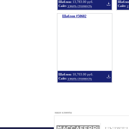
Шаблон:
13,783.00 руб.
Шабло
Сайт:
узнать стоимость
Сайт:
у
Шаблон #50602
подборку
Добавить
в
Шаблон:
10,703.00 руб.
Сайт:
узнать стоимость
подборку
Добавить
наши клиенты
в