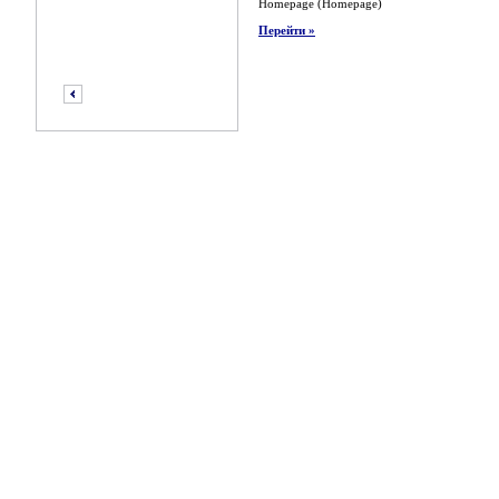
Homepage (Homepage)
Перейти »
предыдущий