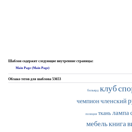
Шаблон содержит следующие внутренние страницы:
Main Page (Main Page)
Облако тегов для шаблона 53653
клуб
спо
бильярд
р
членский
чемпион
лампа
ткань
позиция
мебель
книга
в